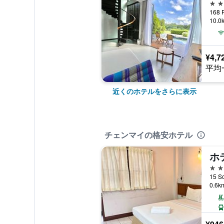
4つ
168
10.
¥4,7
平均
近くのホテルをさらに表示
チェンマイの格安ホテル
2つ
0.6