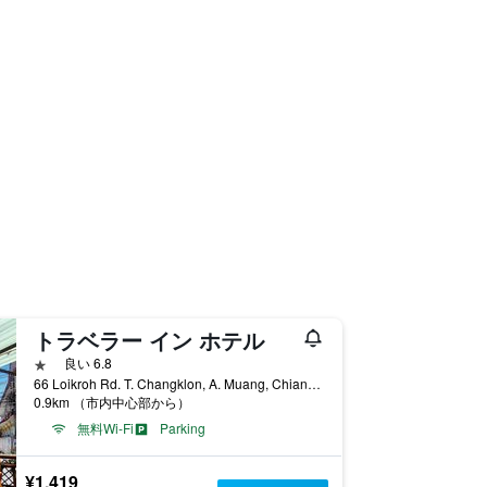
トラベラー イン ホテル
1つ星
良い 6.8
66 Loikroh Rd. T. Changklon, A. Muang, Chiang Mai, チェンマイ, タイ
0.9km （市内中心部から）
無料Wi-Fi
Parking
¥1,419