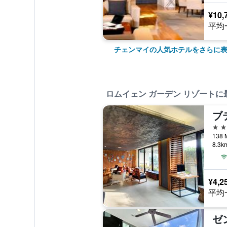
¥10,
平均
チェンマイの人気ホテルをさらに
ロムイェン ガーデン リゾートに
4つ
138 
8.3
¥4,2
平均