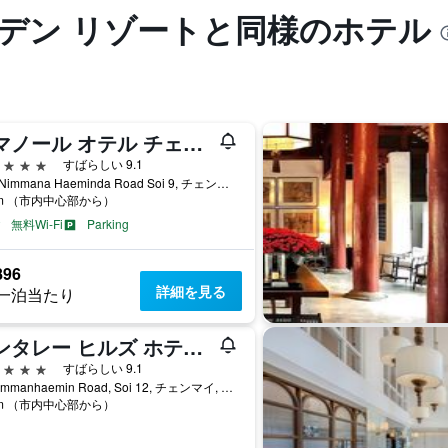
ーデン リゾートと同様のホテル
アマノール オテル チェンマイ
星
すばらしい 9.1
22/2 Nimmana Haeminda Road Soi 9, チェンマイ, タイ
km （市内中心部から）
無料Wi-Fi
Parking
896
詳細を見る
一泊当たり
カンタレー ヒルズ ホテル チェンマイ
星
すばらしい 9.1
44 Nimmanhaemin Road, Soi 12, チェンマイ, タイ
km （市内中心部から）