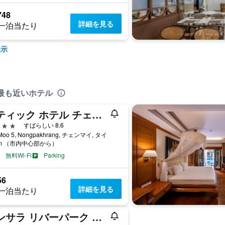
748
詳細を見る
一泊当たり
表示
最も近いホテル
ブティック ホテル チェンマイ
星
すばらしい 8.6
Moo 5, Nongpakhrang, チェンマイ, タイ
km （市内中心部から）
無料Wi-Fi
Parking
56
詳細を見る
一泊当たり
ゼンサラ リバーパーク リゾート