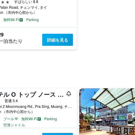
星
すばらしい 8.8
 Patan Road, チェンマイ, タイ
0km （市内中心部から）
無料Wi-Fi
Parking
29
詳細を見る
一泊当たり
ホテル O トップ ノース ゲストハウス
星
普通 5.4
15 Soi 2 Moonmuang Rd., Pra Sing, Muang, チェンマイ, タイ
km （市内中心部から）
プール
無料Wi-Fi
Parking
空港シャトル