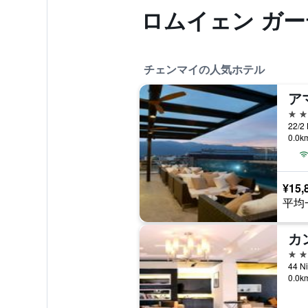
ロムイェン ガ
チェンマイの人気ホテル
5つ
0.0
¥15,
平均
5つ
0.0