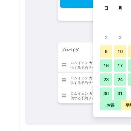
検
日
月
2
3
プロバイダ
9
10
ロムイェン ガーデン リゾートを提
16
17
供する予約サイト
ロムイェン ガーデン リゾートを提
23
24
供する予約サイト
30
31
ロムイェン ガーデン リゾートを提
供する予約サイト
お得
平