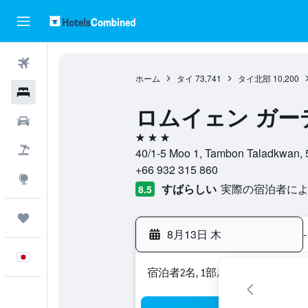
航空券
ホーム
タイ
73,741
タイ北部
10,200
ホテル
ロムイェン ガー
レンタカー
3つ星
航空券+ホテル
40/1-5 Moo 1, Tambon Talad
+66 932 315 860
Explore
すばらしい
実際の宿泊者によ
8.5
Trips
8月13日 木
-
日本語
宿泊者2名, 1​部屋