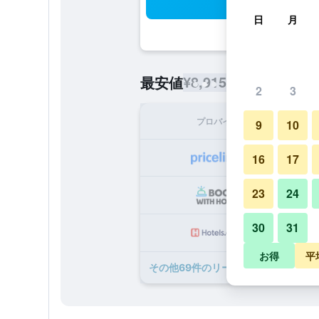
検
日
月
¥8,915
最安値
/
1泊あたりの宿泊
2
3
プロバイダ
1泊
9
10
¥
16
17
23
24
¥1
30
31
¥1
お得
平
​その他69​件のリーガル 香港 ホテル