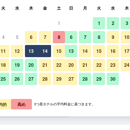
索
火
水
木
金
土
日
月
火
水
木
1
1
2
3
料金の最安値
4
5
6
7
8
6
7
8
9
10
ラウンジ
あたり合計
11
12
13
14
15
13
14
15
16
17
8,915
プランを見る
18
19
20
21
22
20
21
22
23
24
25
26
27
28
29
27
28
29
30
2,331
プランを見る
リーガル 香港 ホテルの写真
2,794
プランを見る
均的
高め
3つ星ホテルの平均料金に基づきます。
のオファー