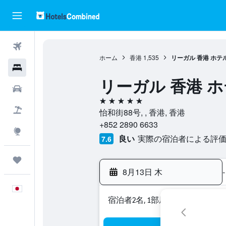
航空券
ホーム
香港
1,535
リーガル 香港 ホテ
ホテル
リーガル 香港 
レンタカー
5つ星
航空券+ホテル
怡和街88号, , 香港, 香港
+852 2890 6633
Explore
良い
実際の宿泊者による評価4,
7.6
Trips
8月13日 木
-
日本語
宿泊者2名, 1​部屋