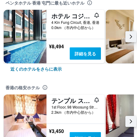
ペンタホテル 香港 屯門に最も近いホテル
ホテル コジー リゾート
4 Kin Fung Circuit, 香港, 香港
0.0km （市内中心部から）
¥8,494
詳細を見る
近くのホテルをさらに表示
香港の格安ホテル
テンプル ストリート ホテル トロント モーテル グループ
1st Floor, 98 Woosung Street, 香港, 香港
2.3km （市内中心部から）
¥3,450