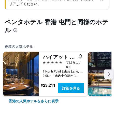
リアしてください。
ペンタホテル 香港 屯門と同様のホテ
ル
香港の人気ホテル
ハイアット セントリック ビクトリア ハーバー 香港 (香港維港凱悅尚萃酒店)
5つ星
すばらしい
8.8
1 North Point Estate Lane, 香港, 香港
0.0km （市内中心部から）
¥23,211
詳細を見る
香港の人気ホテルをさらに表示