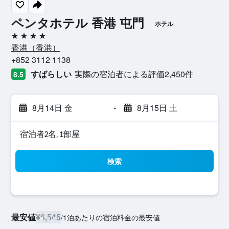
ペンタホテル 香港 屯門
ホテル
4つ星
香港​（香港​）​
+852 3112 1138
すばらしい
実際の宿泊者による評価2,450​件
8.5
8月14日 金
-
8月15日 土
宿泊者2名, 1​部屋
検索
最安値
¥6,545
/
1泊あたりの宿泊料金の最安値