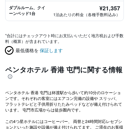
¥21,357
ダブルルーム、クイ
ーンベッド1台
1泊あたりの料金（各種手数料込み）
*
合計にはチェックアウト時にお支払いいただく地方税および手数
料（概算）が含まれています。
最低価格を
保証します
ペンタホテル 香港 屯門に関する情報
ペンタホテル 香港 屯門は杯渡駅から歩いて約10分のロケーショ
ンです。それぞれの客室にはエアコン完備の設備や スリッパ、
フラットテレビと子供用折りたたみベッドなどが備え付けられて
います。 屯門市広場からは徒歩圏内です。
この4つ星ホテルにはコーヒーバー、 両替と24時間対応レセプシ
ョンといった施設や設備が備え付けられてます。 ご滞在のお客様