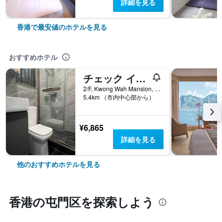
詳細を見る
香港で最安値のホテルを見る
おすすめホテル
チェック イン HK
2/F, Kwong Wah Mansion, 269-273 Hennessy Road, 香港, 香港
5.4km （市内中心部から）
¥6,865
詳細を見る
他のおすすめホテルを見る
香港​の屯門区​を探索しよう