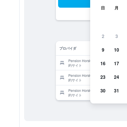
検
日
月
2
3
プロバイダ
9
10
Pension Horske Zatisiを提供する予
16
17
約サイト
Pension Horske Zatisiを提供する予
23
24
約サイト
30
31
Pension Horske Zatisiを提供する予
約サイト