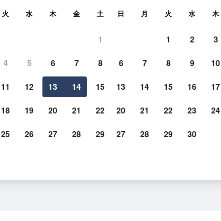
索
火
水
木
金
土
日
月
火
水
木
1
1
2
3
4
5
6
7
8
6
7
8
9
10
11
12
13
14
15
13
14
15
16
17
料金を表示
18
19
20
21
22
20
21
22
23
24
25
26
27
28
29
27
28
29
30
料金を表示
料金を表示