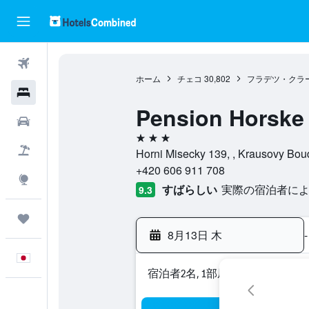
航空券
ホーム
チェコ
30,802
フラデツ・クラ
ホテル
Pension Horske 
レンタカー
3つ星
航空券+ホテル
Horni Misecky 139, , Krau
+420 606 911 708
Explore
すばらしい
実際の宿泊者による
9.3
Trips
8月13日 木
-
日本語
宿泊者2名, 1​部屋