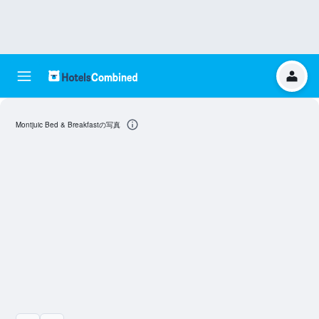
Montjuic Bed & Breakfastの写真