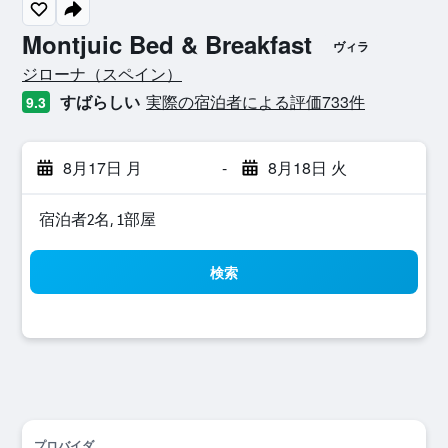
Montjuic Bed & Breakfast
ヴィラ
0​クラス評価
ジローナ​（スペイン​）​
すばらしい
実際の宿泊者による評価733​件
9.3
8月17日 月
-
8月18日 火
宿泊者2名, 1​部屋
検索
プロバイダ