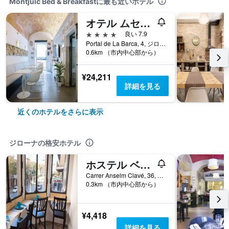
Montjuic Bed & Breakfastに最も近いホテル
オテル ムセウ リェゲンデス デ ジローナ
4つ星
良い 7.9
Portal de La Barca, 4, ジローナ, カタルーニャ, スペイン
0.6km （市内中心部から）
¥24,211
詳細を見る
近くのホテルをさらに表示
ジローナの格安ホテル
ホステル ベッド イン ジローナ
Carrer Anselm Clavé, 36, ジローナ, カタルーニャ, スペイン
0.3km （市内中心部から）
¥4,418
詳細を見る