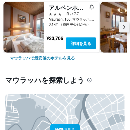
アルペンホテル エーデルワイス
3つ星
良い 7.7
Maurach, 156, マウラッハ, チロル州, オーストリア
0.1km （市内中心部から）
¥23,706
詳細を見る
マウラッハで最安値のホテルを見る
マウラッハ​を探索しよう
地図で見る