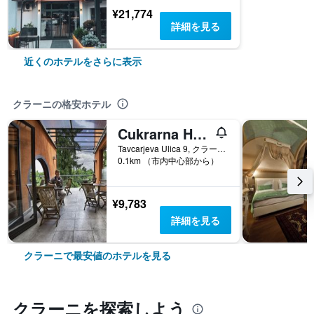
¥21,774
詳細を見る
近くのホテルをさらに表示
クラーニの格安ホテル
Cukrarna Hostel
Tavcarjeva Ulica 9, クラーニ, スロベニア
0.1km （市内中心部から）
¥9,783
詳細を見る
クラーニで最安値のホテルを見る
クラーニ​を探索しよう