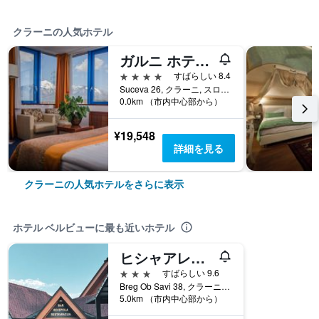
クラーニの人気ホテル
ガルニ ホテル アズール
4つ星
すばらしい 8.4
Suceva 26, クラーニ, スロベニア
0.0km （市内中心部から）
¥19,548
詳細を見る
クラーニの人気ホテルをさらに表示
ホテル ベルビューに最も近いホテル
ヒシャアレシュ
3つ星
すばらしい 9.6
Breg Ob Savi 38, クラーニ, スロベニア
5.0km （市内中心部から）