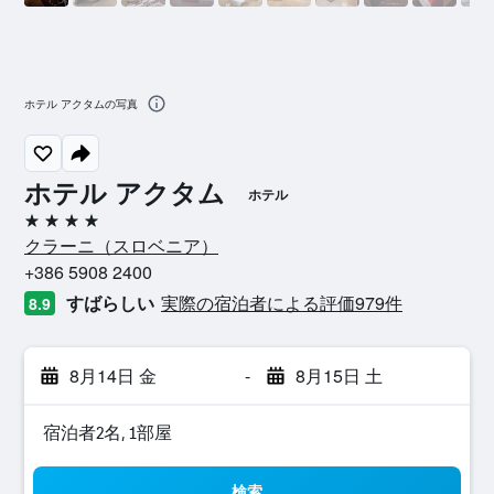
ホテル アクタムの写真
ホテル アクタム
ホテル
4つ星
クラーニ​（スロベニア​）​
+386 5908 2400
すばらしい
実際の宿泊者による評価979​件
8.9
8月14日 金
-
8月15日 土
宿泊者2名, 1​部屋
検索