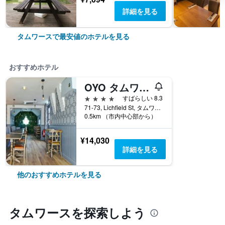
詳細を見る
タムワースで最安値のホテルを見る
おすすめホテル
OYO タムワース アームズ ブティック パブ & ホテル
4つ星
すばらしい 8.3
71-73, Lichfield St, タムワース, イギリス
0.5km （市内中心部から）
¥14,030
詳細を見る
他のおすすめホテルを見る
タムワース​を探索しよう