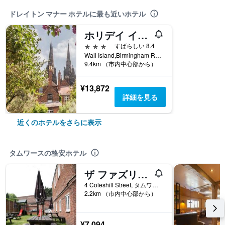
ドレイトン マナー ホテルに最も近いホテル
ホリデイ イン エクスプレス リッチフィールド
3つ星
すばらしい 8.4
Wall Island,Birmingham Road, タムワース, イギリス
9.4km （市内中心部から）
¥13,872
詳細を見る
近くのホテルをさらに表示
タムワースの格安ホテル
ザ ファズリー イン
4 Coleshill Street, タムワース, イギリス
2.2km （市内中心部から）
¥7,094