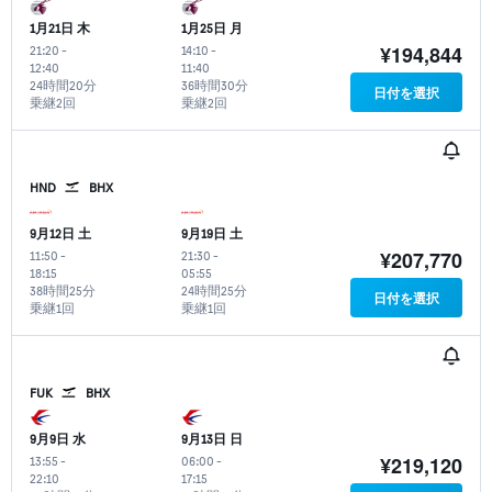
1月21日 木
1月25日 月
¥194,844
21:20
-
14:10
-
12:40
11:40
24時間20分
36時間30分
日付を選択
乗継2回
乗継2回
HND
BHX
9月12日 土
9月19日 土
¥207,770
11:50
-
21:30
-
18:15
05:55
38時間25分
24時間25分
日付を選択
乗継1回
乗継1回
FUK
BHX
9月9日 水
9月13日 日
¥219,120
13:55
-
06:00
-
22:10
17:15