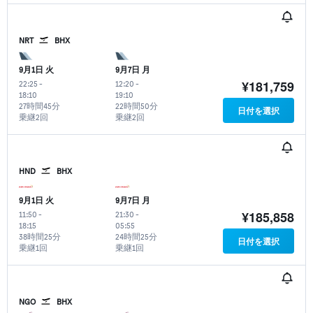
NRT
BHX
9月1日 火
9月7日 月
¥181,759
22:25
-
12:20
-
18:10
19:10
27時間45分
22時間50分
日付を選択
乗継2回
乗継2回
HND
BHX
9月1日 火
9月7日 月
¥185,858
11:50
-
21:30
-
18:15
05:55
38時間25分
24時間25分
日付を選択
乗継1回
乗継1回
NGO
BHX