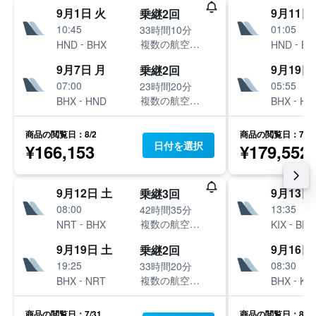
9月1日 火
9月11日
乗継2回
10:45
01:05
33時間10分
-
-
複数の航空会社
HND
BHX
HND
BH
9月7日 月
9月19日
乗継2回
07:00
05:55
23時間20分
-
-
複数の航空会社
BHX
HND
BHX
HN
商品の閲覧日：8/2
商品の閲覧日：7/31
日付を選択
¥166,153
¥179,552
9月12日 土
9月13日
乗継3回
08:00
13:35
42時間35分
-
-
複数の航空会社
NRT
BHX
KIX
BHX
9月19日 土
9月16日
乗継2回
19:25
08:30
33時間20分
-
-
複数の航空会社
BHX
NRT
BHX
KIX
商品の閲覧日：7/31
商品の閲覧日：8/3