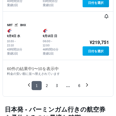
40時間15分
51時間15分
日付を選択
乗継2回
乗継2回
NRT
BHX
9月9日 水
9月13日 日
¥219,751
10:55
-
06:00
-
22:10
12:50
43時間15分
46時間50分
日付を選択
乗継2回
乗継2回
60​件の結果中1​〜10​を表示中
料金の安い順に並べ替えされています
1
2
3
...
6
日本発 - バーミンガム​行きの航空券