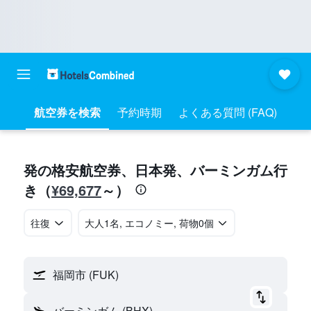
航空券を検索
予約時期
よくある質問 (FAQ)
​発の格安航空券、日本​発​、バーミンガム​行
¥69,677
き​（
​～）
往復
​大人1名, エコノミー, 荷物0個
福岡市 (FUK)
バーミンガム (BHX)