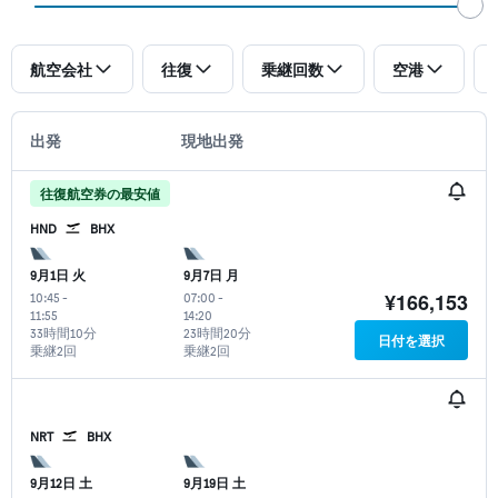
航空会社
往復
乗継回数
空港
出発
現地出発
往復航空券の最安値
HND
BHX
9月1日 火
9月7日 月
¥166,153
10:45
-
07:00
-
11:55
14:20
33時間10分
23時間20分
日付を選択
乗継2回
乗継2回
NRT
BHX
9月12日 土
9月19日 土