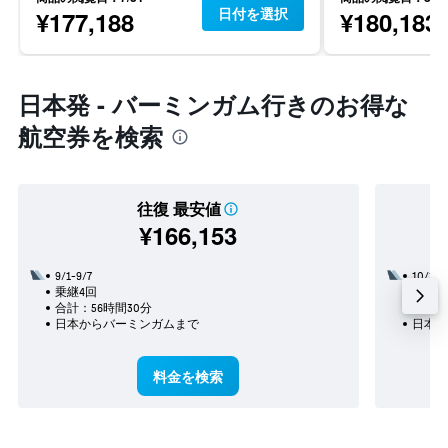
日付を選択
¥177,188
¥180,183
日本発 - バーミンガム行きのお得な
航空券を検索
往復 最安値
¥166,153
9/1-9/7
10/17
乗継4回
乗継3
合計：56時間30分
合計：
日本​からバーミンガム​まで
日本​
料金を検索