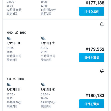
¥177,188
08:00
-
19:25
-
18:35
12:45
42時間35分
33時間20分
日付を選択
乗継3回
乗継2回
HND
BHX
9月11日 金
9月19日 土
¥179,552
01:05
-
05:55
-
11:15
21:20
42時間10分
31時間25分
日付を選択
乗継3回
乗継3回
KIX
BHX
9月13日 日
9月16日 水
¥180,183
13:35
-
08:30
-
11:15
18:00
29時間40分
25時間30分
日付を選択
乗継3回
乗継2回