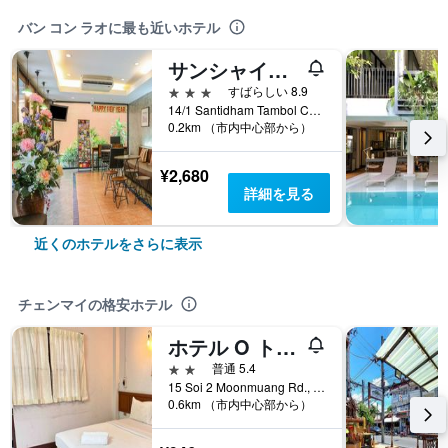
バン コン ラオに最も近いホテル
サンシャイン ハウス
3つ星
すばらしい 8.9
14/1 Santidham Tambol Changpuek, チェンマイ, タイ
0.2km （市内中心部から）
¥2,680
詳細を見る
近くのホテルをさらに表示
チェンマイの格安ホテル
ホテル O トップ ノース ゲストハウス
2つ星
普通 5.4
15 Soi 2 Moonmuang Rd., Pra Sing, Muang, チェンマイ, タイ
0.6km （市内中心部から）