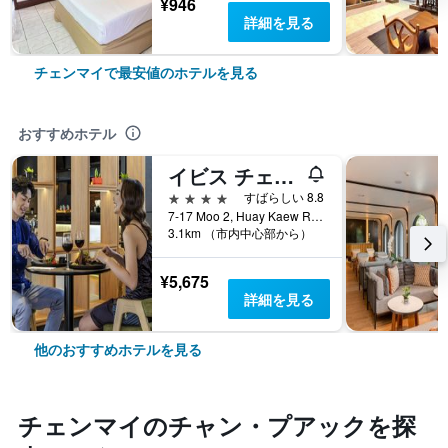
¥946
詳細を見る
チェンマイで最安値のホテルを見る
おすすめホテル
イビス チェンマイ ニマン ジャーニーハブ
4つ星
すばらしい 8.8
7-17 Moo 2, Huay Kaew Road Chang Phueak, Muang, チェンマイ, タイ
3.1km （市内中心部から）
¥5,675
詳細を見る
他のおすすめホテルを見る
チェンマイ​のチャン・プアック​を探