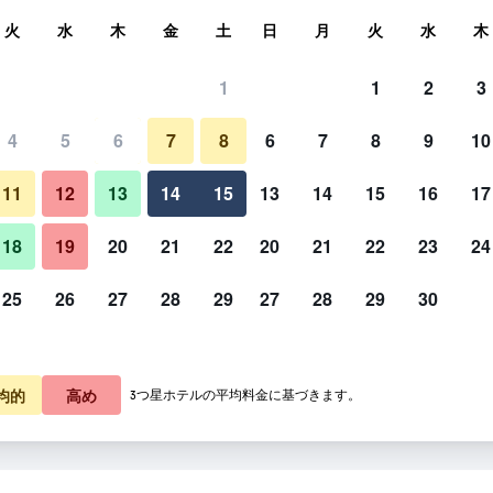
索
火
水
木
金
土
日
月
火
水
木
1
1
2
3
4
5
6
7
8
6
7
8
9
10
11
12
13
14
15
13
14
15
16
17
料金を表示
18
19
20
21
22
20
21
22
23
24
25
26
27
28
29
27
28
29
30
料金を表示
料金を表示
均的
高め
3つ星ホテルの平均料金に基づきます。