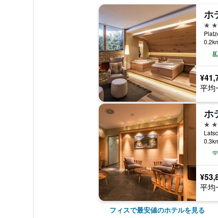
ホ
4つ
Pla
0.2
¥41,
平均
ホ
4つ
0.3
¥53,
平均
フィスで最安値のホテルを見る