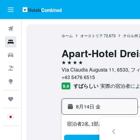
航空券
ホーム
オーストリア
72,673
チロル州
ホテル
Apart-Hotel Dre
レンタカー
4つ星
航空券+ホテル
Via Claudia Augusta 11, 65
+43 5476 6515
Explore
すばらしい
実際の宿泊者による
9.4
Trips
8月14日 金
-
日本語
宿泊者2名, 1​部屋