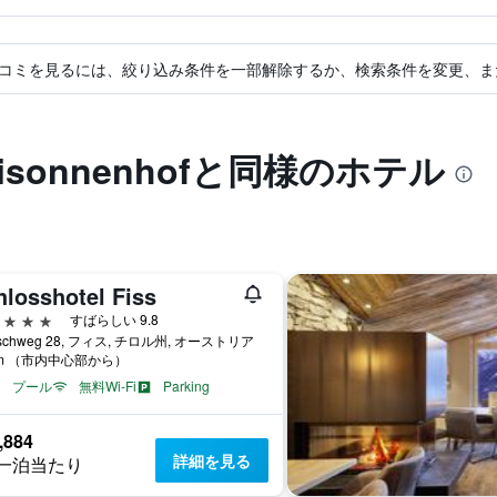
コミを見るには、絞り込み条件を一部解除するか、検索条件を変更、ま
Dreisonnenhofと同様のホテル
hlosshotel Fiss
星
すばらしい 9.8
rschweg 28, フィス, チロル州, オーストリア
km （市内中心部から）
プール
無料Wi-Fi
Parking
,884
詳細を見る
一泊当たり