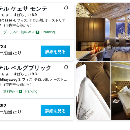
テル ケェサ モンテ
星
すばらしい 8.9
tzergasse 4, フィス, チロル州, オーストリア
km （市内中心部から）
プール
無料Wi-Fi
Parking
723
詳細を見る
一泊当たり
テル ベルグブリック
星
すばらしい 9.3
Latschthayaweg 3, フィス, チロル州, オーストリア
km （市内中心部から）
無料Wi-Fi
Parking
892
詳細を見る
一泊当たり