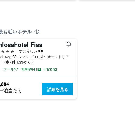
hofに最も近いホテル
hlosshotel Fiss
星
すばらしい 9.8
rschweg 28, フィス, チロル州, オーストリア
km （市内中心部から）
プール
無料Wi-Fi
Parking
,884
詳細を見る
一泊当たり