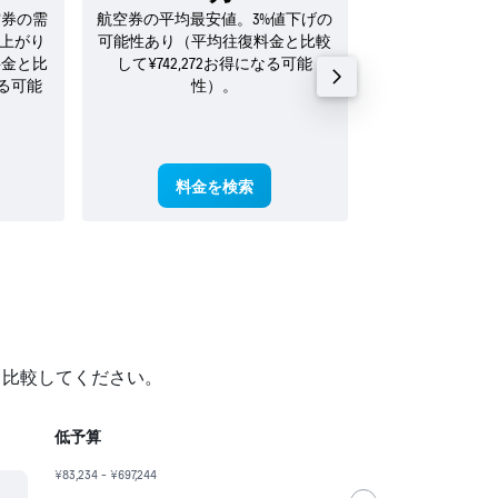
空券の需
航空券の平均最安値。3%値下げの
2026年 8月の
値上がり
可能性あり（平均往復料金と比較
料金と比
して¥742,272お得になる可能
なる可能
性）。
料金を検索
料金
・比較してください。
低予算
¥83,234 - ¥697,244