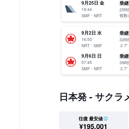
9月25日 金
乗継
19:44
25時
-
複数
SMF
NRT
9月2日 水
乗継
16:50
32時
-
エア
NRT
SMF
9月6日 日
乗継
07:45
39時
-
エア
SMF
NRT
日本発 - サク
往復 最安値
¥195,001