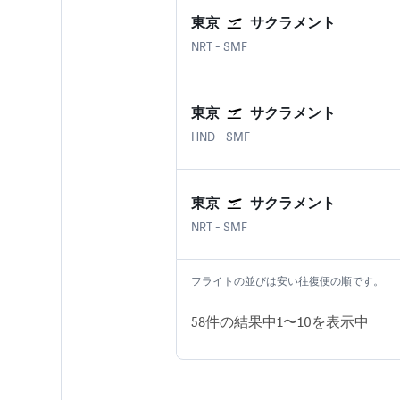
東京
サクラメント
東京 成田国際空港
サクラメント国際空港
NRT
-
SMF
東京
サクラメント
東京 羽田空港
サクラメント国際空港
HND
-
SMF
東京
サクラメント
東京 成田国際空港
サクラメント国際空港
NRT
-
SMF
フライトの並びは安い往復便の順です。
58​件の結果中1​〜10​を表示中