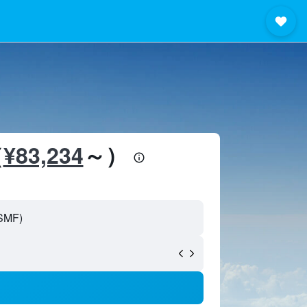
¥83,234
（
​～）