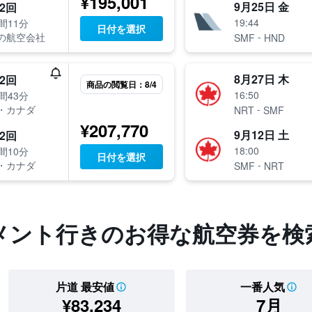
¥195,001
9月25日 金
2回
19:44
間11分
日付を選択
-
の航空会社
SMF
HND
8月27日 木
2回
商品の閲覧日：8/4
16:50
間43分
-
・カナダ
NRT
SMF
¥207,770
9月12日 土
2回
18:00
間10分
日付を選択
-
・カナダ
SMF
NRT
ラメント行きのお得な航空券を検
片道 最安値
一番人気
¥83,234
7月