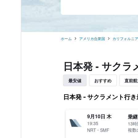
ホーム
アメリカ合衆国
カリフォルニ
​日本発 - サ
最安値
おすすめ
直前航
日本発 - サクラメント行
9月10日 木
乗継
19:35
13時
-
複数
NRT
SMF