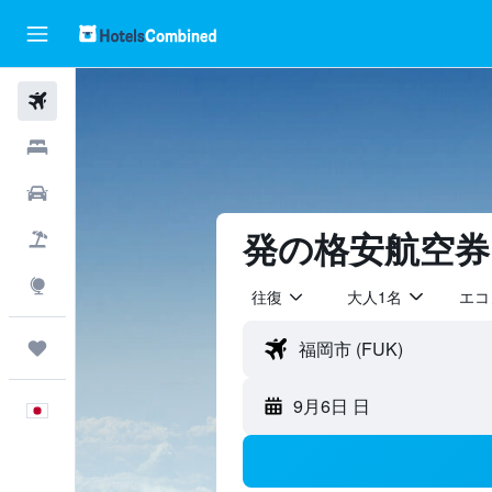
航空券
ホテル
レンタカー
航空券+ホテル
​発の格安航空券
Explore
往復
大人1名
エコ
Trips
9月6日 日
日本語