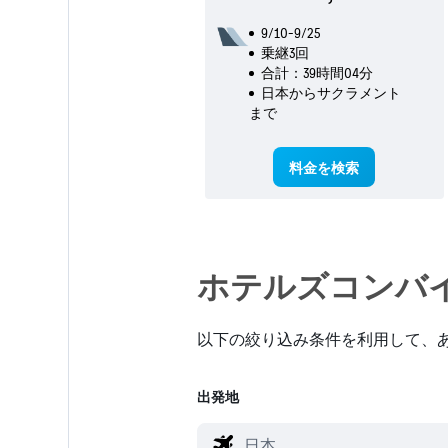
9/10-9/25
乗継3回
合計：39時間04分
日本​からサクラメント​
まで
料金を検索
ホテルズコンバイ
以下の絞り込み条件を利用して、あ
出発地