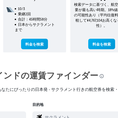
検索データに基づく、航
10/3
要が最も高い時期。18%
乗継2回
の可能性あり（平均往復
合計：45時間58分
較して¥4,767,104お高く
日本​からサクラメント​
性）。
まで
料金を検索
料金を検索
ンド​の運賃ファインダー
なたにぴったりの日本発 - サクラメント行きの航空券を検索
目的地