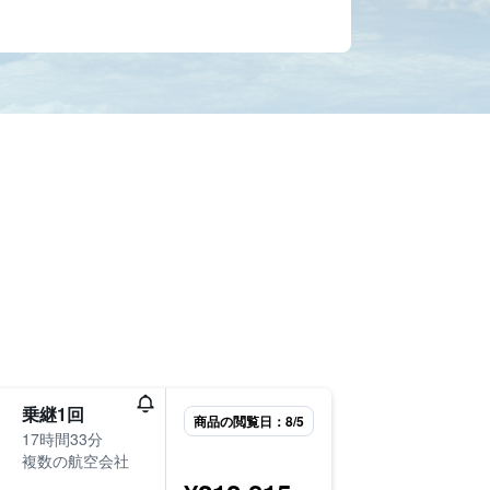
8月27日
乗継1回
商品の閲覧日：8/5
21:20
17時間33分
-
複数の航空会社
HND
S