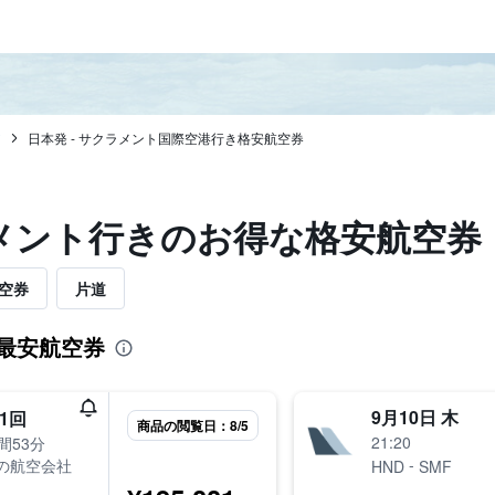
ア
日本発 - サクラメント国際空港行き格安航空券
クラメント​行きのお得な格安航空券
空券
片道
き最安航空券
9月10日 木
1回
商品の閲覧日：8/5
21:20
間53分
-
の航空会社
HND
SMF