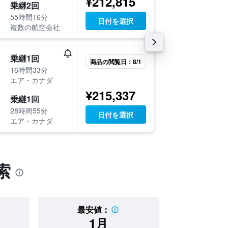
¥212,815
9月12日
乗継2回
08:03
55時間16分
日付を選択
-
複数の航空会社
SMF
H
9月6日 
乗継1回
商品の閲覧日：8/1
20:20
16時間33分
-
エア・カナダ
OKA
S
¥215,337
9月12日
乗継1回
17:20
28時間55分
日付を選択
-
エア・カナダ
SMF
O
索
最安値：
料金の
1月
¥164