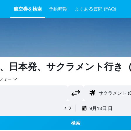
航空券を検索
予約時期
よくある質問 (FAQ)
、日本​発​、サクラメント​行き​
ノミー
9月13日 日
検索