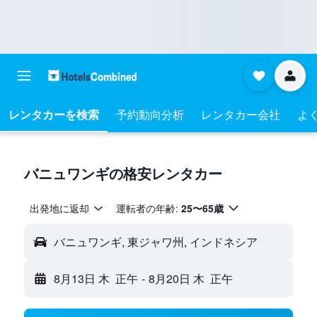
レンタカーを検索
予約動向分析
レンタカー会社
よく
バニュワンギの格安レンタカー
出発地に返却
運転者の年齢:
25〜65歳
バニュワンギ, 東ジャワ州, インドネシア
8月13日 木
正午
-
8月20日 木
正午