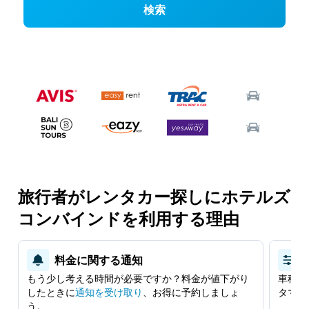
検索
旅行者がレンタカー探しにホテルズ
コンバインドを利用する理由
料金に関する通知
もう少し考える時間が必要ですか？料金が値下がり
車種、
したときに
​通知を受け取り
​、お得に予約しましょ
タマイ
う。