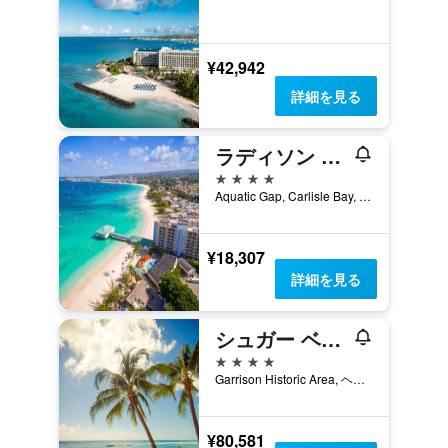
¥42,942
詳細を見る
ラディソン アクアティカ リゾート バルバドス
4つ星
Aquatic Gap, Carlisle Bay, ブリッジタウン, バルバドス
¥18,307
詳細を見る
シュガー ベイ バルバドス - オール インクルーシブ
4つ星
Garrison Historic Area, ヘイスティングズ, バルバドス
¥80,581