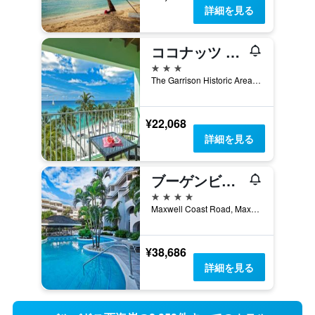
詳細を見る
ココナッツ コート ビーチ ホテル
3つ星
The Garrison Historic Area, ブリッジタウン, バルバドス
¥22,068
詳細を見る
ブーゲンビリア バルバドス
4つ星
Maxwell Coast Road, Maxwell Beach, Saint Lawrence Gap (Near Hastings), Christ Church, 0, ドーバー, バルバドス
¥38,686
詳細を見る