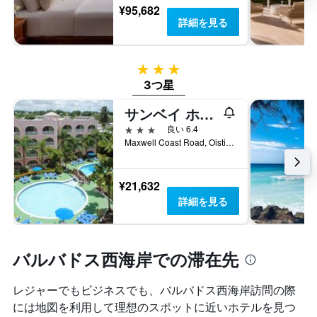
¥95,682
詳細を見る
3つ星
3つ星
サンベイ ホテル
3つ星
良い 6.4
Maxwell Coast Road, Oistins, Christ Church, 15031, ブリッジタウン, バルバドス
¥21,632
詳細を見る
バルバドス西海岸での滞在先
レジャーでもビジネスでも、バルバドス西海岸​訪問の際
には地図を利用して理想のスポットに近いホテルを見つ