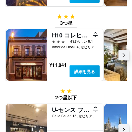
3つ星
3つ星
H10 コレヒドール ブティック ホテル
3つ星
すばらしい 9.1
Amor de Dios 34, セビリア, アンダルシア州, スペイン
¥11,841
詳細を見る
2つ星
2つ星以下
U-センス フォー ユー ホステル セビリア
Calle Bailén 15, セビリア, アンダルシア州, スペイン