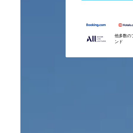
他多数の
ンド