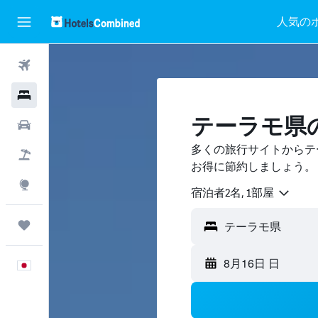
人気の
航空券
ホテル
テーラモ県
レンタカー
多くの旅行サイトからテ
航空券+ホテル
お得に節約しましょう。
Explore
宿泊者2名, 1​部屋
Trips
8月16日 日
日本語