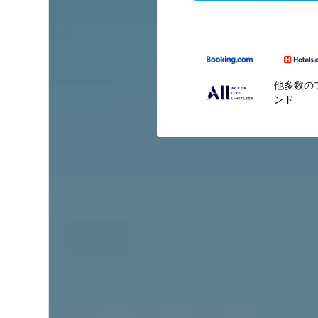
他多数の
ンド