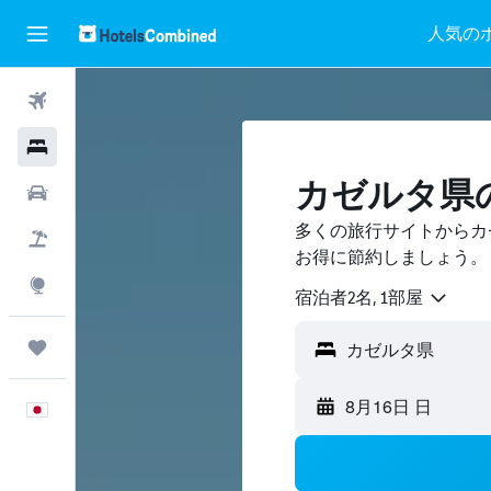
人気の
航空券
ホテル
カゼルタ県
レンタカー
多くの旅行サイトからカ
航空券+ホテル
お得に節約しましょう。
Explore
宿泊者2名, 1​部屋
Trips
8月16日 日
日本語