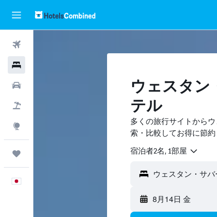
航空券
ホテル
ウェスタン
レンタカー
テル
航空券+ホテル
多くの旅行サイトからウ
Explore
索・比較してお得に節約
宿泊者2名, 1​部屋
Trips
日本語
8月14日 金