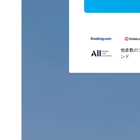
他多数の
ンド