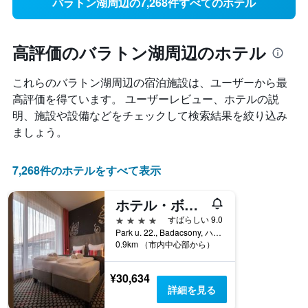
バラトン湖周辺の7,268件すべてのホテル
高評価のバラトン湖周辺のホテル
これらのバラトン湖周辺​の宿泊施設は、ユーザーから最
高評価を得ています。 ユーザーレビュー、ホテルの説
明、施設や設備などをチェックして検索結果を絞り込み
ましょう。
7,268件のホテルをすべて表示
ホテル・ボンヴィーノ・ワイン＆スパ
4つ星
すばらしい 9.0
Park u. 22., Badacsony, ハンガリー
0.9km （市内中心部から）
¥30,634
詳細を見る