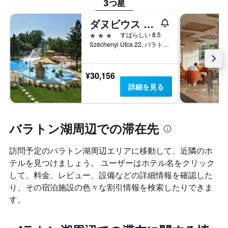
3つ星
ダヌビウス ホテル マリーナ
3つ星
すばらしい 8.5
Széchenyi Utca 22, バラトンフレド, ハンガリー
¥30,156
詳細を見る
バラトン湖周辺での滞在先
訪問予定のバラトン湖周辺エリアに移動して、近隣のホ
テルを見つけましょう。 ユーザーはホテル名をクリック
して、料金、レビュー、設備などの詳細情報を確認した
り、その宿泊施設の色々な割引情報を検索したりできま
す。