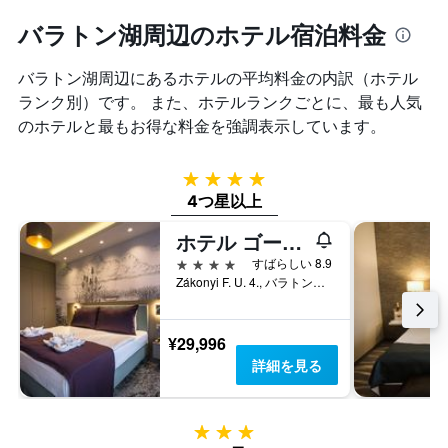
バラトン湖周辺のホテル宿泊料金
バラトン湖周辺​にあるホテルの平均料金の内訳（ホテル
ランク別）です。 また、ホテルランクごとに、最も人気
のホテルと最もお得な料金を強調表示しています。
4つ星
4つ星以上
ホテル ゴールデン レイク リゾート
4つ星
すばらしい 8.9
Zákonyi F. U. 4., バラトンフレド, ハンガリー
¥29,996
詳細を見る
3つ星