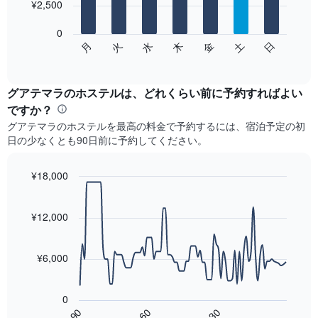
を
¥2,500
bars.
表
し
0
次
て
月
火
水
木
金
土
日
の
End
い
of
チ
ま
interactive
ャ
chart
す
ー
グアテマラ​のホステルは、どれくらい前に予約すればよい
表
ト
ですか？
の
は、
X
グアテマラ​のホステルを最高の料金で予約するには、宿泊予定の初
曜
軸
日の少なくとも90日前に予約してください。
日
1​
ご
本
と
¥18,000
は、
の
月
Line
Chart
客
graphic.
chart
を
室
with
¥12,000
表
の
90
し
data
平
て
points.
均
¥6,000
い
料
ま
次
金
す。
の
を
表
0
表
表
の
60
90
30
は、
End