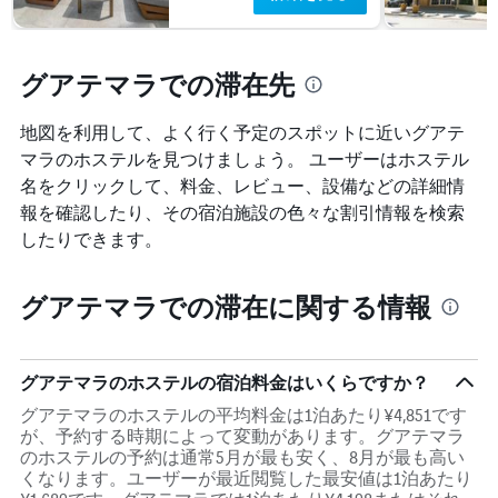
を
表
し
グアテマラでの滞在先
て
い
ま
地図を利用して、よく行く予定のスポットに近いグアテ
す
マラのホステルを見つけましょう。 ユーザーはホステル
表
名をクリックして、料金、レビュー、設備などの詳細情
の
Y
報を確認したり、その宿泊施設の色々な割引情報を検索
軸
したりできます。
1
本
は、
グアテマラでの滞在に関する情報
客
室
の
平
グアテマラのホステルの宿泊料金はいくらですか？
均
グアテマラのホステルの平均料金は1泊あたり¥4,851です
料
が、予約する時期によって変動があります。グアテマラ
金
のホステルの予約は通常5月が最も安く、8月が最も高い
を
くなります。ユーザーが最近閲覧した最安値は1泊あたり
表