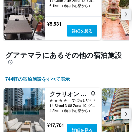
17 Calle 7-46 Zona 13, Colonia Aurora 1, グアテマラ, グアテマラ
す
軸
6.1km （市内中心部から）
る
1​
か
本
を
は、
¥5,531
表
客
し
詳細を見る
室
て
の
い
平
ま
均
す
グアテマラ​にあるその他の宿泊施設
料
表
金
の
を
X
表
軸
し
744​軒の宿泊施設をすべて表示
1
て
本
い
は、
クラリオン スイーツ ガテマラ シティ
ま
宿
す
4つ星
すばらしい 8.7
泊
14 Street 3-08 Zona 10, グアテマラ, グアテマラ
ま
4.2km （市内中心部から）
で
の
¥17,701
日
詳細を見る
数