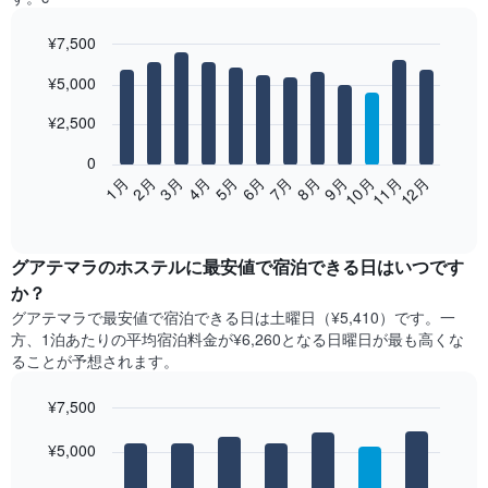
¥7,500
Bar
Chart
¥5,000
graphic.
chart
with
12
¥2,500
bars.
0
次
2月
5月
8月
11月
3月
6月
9月
12月
1月
4月
7月
10月
の
End
of
表
interactive
は、
chart
月
グアテマラ​の​ホステル​に最安値で宿泊できる日はいつです
ご
か？
と
グアテマラ​で最安値で宿泊できる日は土曜日​（¥5,410）です。一
の
方、1泊あたりの平均宿泊料金が¥6,260となる日曜日​が最も高くな
客
ることが予想されます。
室
の
¥7,500
平
均
Bar
Chart
graphic.
料
¥5,000
chart
with
金
7