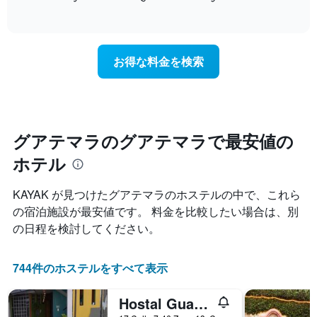
し
Y
of
宿
て
interactive
軸
泊
chart
い
1​
日
ま
本
に
す
お得な料金を検索
は、
近
表
客
づ
の
室
く
X
の
に
軸
平
つ
1​
均
れ
グアテマラのグアテマラで最安値の
本
料
て
は、
金
ホテル
客
曜
を
室
日
表
料
を
KAYAK が見つけたグアテマラのホステルの中で、これら
し
金
表
て
の宿泊施設が最安値です。 料金を比較したい場合は、別
が
し
い
の日程を検討してください。
ど
て
ま
の
い
す
よ
ま
744件のホステルをすべて表示
う
す。
に
表
変
の
Hostal Guatefriend's - Hostel
化
Y