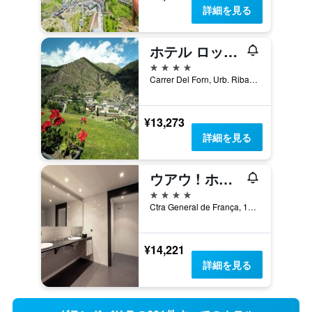
詳細を見る
ホテル ロック メレール
4つ星
Carrer Del Forn, Urb. Ribagrossa, 13, カニーリョ, アンドラ
¥13,273
詳細を見る
ウアウ ! ホテル ガランサス & スパ
4つ星
Ctra General de França, 18, ソルデュ, アンドラ
¥14,221
詳細を見る