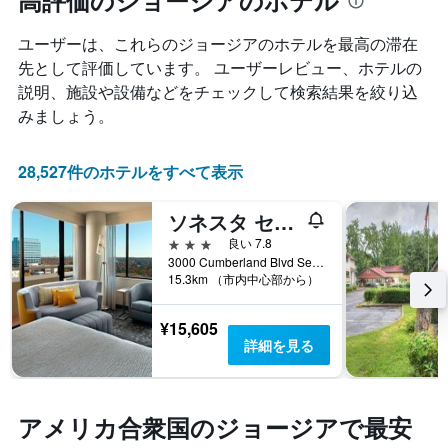
高評価のジョージアのホテル
に
て
ン
集
客
ク
計
ユーザーは、これらのジョージア​のホテルを最高の滞在
室
ご
し
料
先として評価しています。 ユーザーレビュー、ホテルの
と
て
金
の
説明、施設や設備などをチェックして検索結果を絞り込
表
が
カ
みましょう。
示
ど
テ
し
の
ゴ
た
よ
リ
28,527件のホテルをすべて表示
も
う
ー
の
に
を
で
ソネスタ セレクト アトランタ カンバーランド ガレリア ボールパーク
変
表
す
化
し
3つ星
良い 7.8
表
す
て
3000 Cumberland Blvd Se, アトランタ, GA, アメリカ合衆国
の
る
い
15.3km （市内中心部から）
X
か
ま
軸
を
す。
¥15,605
1
表
表
詳細を見る
本
し
の
は、
て
Y
ホ
い
軸
テ
ま
1
アメリカ合衆国のジョージアで最安
ル
す
本
ラ
表