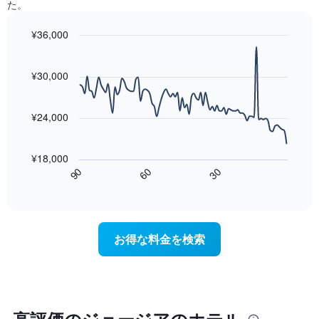
に
た。
平
か
集
均
っ
計
¥36,000
料
た
し
金
今
Line
Chart
て
graphic.
chart
を
週
表
with
¥30,000
表
末
示
90
し
の
data
し
て
客
points.
た
¥24,000
い
室
も
ま
の
次
の
す
平
の
で
¥18,000
均
表
す
60
90
30
料
は、
End
表
金
of
宿
の
interactive
を
泊
chart
X
ホ
日
軸
テ
に
1
お得な料金を検索
ル
近
本
ラ
づ
は、
ン
く
ホ
ク
に
テ
ご
つ
ル
と
れ
ラ