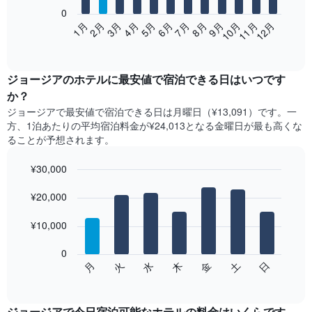
0
次
2月
5月
8月
11月
1月
4月
7月
10月
3月
6月
9月
12月
の
End
of
表
interactive
は、
chart
月
ジョージア​の​ホテル​に最安値で宿泊できる日はいつです
ご
か？
と
ジョージア​で最安値で宿泊できる日は月曜日​（¥13,091）です。一
の
方、1泊あたりの平均宿泊料金が¥24,013となる金曜日​が最も高くな
客
ることが予想されます。
室
の
¥30,000
平
均
Bar
Chart
graphic.
料
¥20,000
chart
with
金
7
を
¥10,000
bars.
表
し
0
次
て
水
火
月
日
土
金
木
の
End
い
of
チ
ま
interactive
ャ
chart
す
ー
ジョージアで今日宿泊可能なホテル​の料金はいくらです