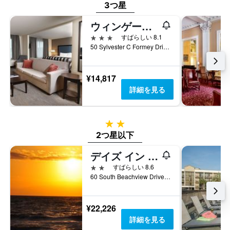
表
3つ星
し
ウィンゲート バイ ウィンダム サバンナ / プーラー
て
い
3つ星
すばらしい 8.1
ま
50 Sylvester C Formey Drive, サバンナ, GA, アメリカ合衆国
す
¥14,817
詳細を見る
2つ星
2つ星以下
デイズ イン & スイーツ バイ ウィンダム ジェキル アイランド
2つ星
すばらしい 8.6
60 South Beachview Drive, ジェキル アイランド, GA, アメリカ合衆国
¥22,226
詳細を見る