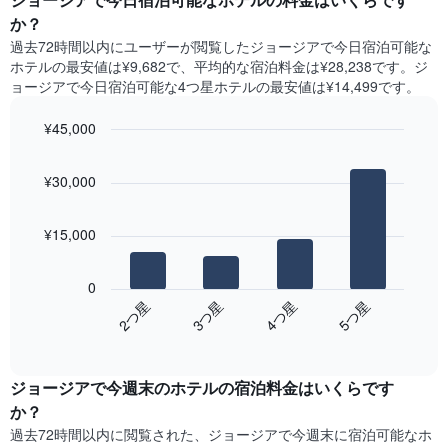
表
ト
か？
の
は、
X
過去72時間以内にユーザーが閲覧したジョージアで今日宿泊可能な
曜
軸
ホテル​の最安値は¥9,682で、平均的な宿泊料金は¥28,238です。ジ
日
1​
ョージアで今日宿泊可能な4つ星ホテル​の最安値は¥14,499​です。
ご
本
と
は、
¥45,000
の
月
客
Bar
Chart
を
graphic.
室
chart
表
¥30,000
with
の
し
4
平
て
bars.
均
い
¥15,000
料
ま
次
金
す。
の
を
0
表
表
表
2​つ星​
3​つ星​
4​つ星​
5​つ星​
の
は、
し
Y
End
過
て
of
軸
去
interactive
い
1​
3
chart
ま
本
ジョージア​で今週末のホテル​の宿泊料金はいくらです
日
す
は、
間
か？
表
客
に
の
過去72時間以内に閲覧された、ジョージア​で今週末に宿泊可能なホ
室
見