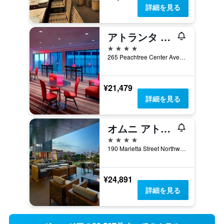
詳細を見る
アトランタ マリオット マーキス
4つ星
265 Peachtree Center Ave Ne, アトランタ, GA, アメリカ合衆国
¥21,479
詳細を見る
オムニ アトランタ ホテル センテニアル パーク
4つ星
190 Marietta Street Northwest, アトランタ, GA, アメリカ合衆国
¥24,891
詳細を見る