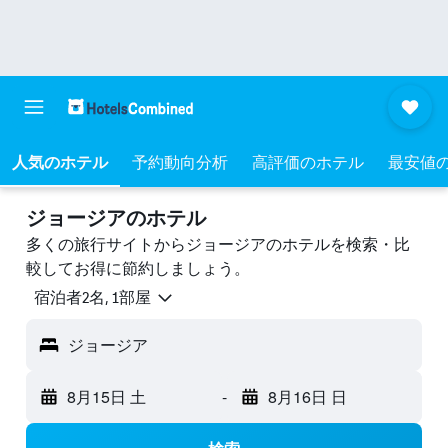
人気のホテル
予約動向分析
高評価のホテル
最安値
ジョージアのホテル
多くの旅行サイトからジョージアのホテルを検索・比
較してお得に節約しましょう。
宿泊者2名, 1​部屋
ジョージア
8月15日 土
-
8月16日 日