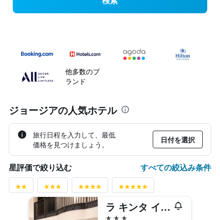
検索
他多数のブ
ランド
ジョージアの人気ホテル
旅行日程を入力して、最低
日付を選択
価格を見つけましょう。
すべての絞込み条件
星評価で絞り込む
ラ キンタ イン & スイーツ by ウィンダム ダルース/アトランタ
3つ星