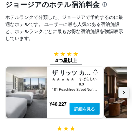
は、
軸
ジョージアのホテル宿泊料金
し
過
1
て
去
本
い
ホテルランクで分類した、ジョージア​で予約するのに最
3
は、
ま
日
適なホテルです。 ユーザーに最も人気のある宿泊施設
客
す
間
室
と、ホテルランクごとに最もお得な宿泊施設を強調表示
に
の
しています。
見
平
つ
均
か
料
4つ星
っ
金
4つ星以上
た
を
今
表
ザ リッツ カールトン アトランタ
週
し
末
5つ星
すばらしい
て
の
8.3
い
181 Peachtree Street Northeast, アトランタ, GA, アメリカ合衆国
客
ま
室
す
の
¥46,227
平
詳細を見る
均
料
金
3つ星
を