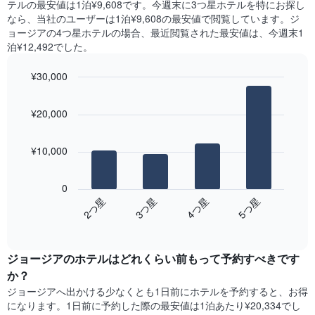
X
テル​の最安値は1泊¥9,608です。今週末に3つ星ホテルを特にお探し
の
つ
軸
なら、当社のユーザーは1泊¥9,608​の最安値で閲覧しています。ジ
平
か
1​
ョージアの4つ星ホテルの場合、最近閲覧された最安値は、今週末1
均
っ
本
泊¥12,492でした。
料
た
は、
金
本
曜
を
¥30,000
日
日
表
の
Bar
Chart
を
し
graphic.
chart
客
表
¥20,000
with
て
室
し
4
い
の
て
bars.
ま
平
い
¥10,000
す
均
ま
次
料
す。
の
金
0
表
表
を
2​つ星​
3​つ星​
4​つ星​
5​つ星​
の
は、
ホ
Y
End
過
テ
of
軸
去
interactive
ル
1​
3
chart
ラ
本
ジョージアのホテル​はどれくらい前もって予約すべきです
日
ン
は、
間
か？
ク
客
に
ジョージア​へ出かける少なくとも1日前にホテルを予約すると、お得
ご
室
見
と
になります。1日前に予約した際の最安値は1泊あたり¥20,334でし
の
つ