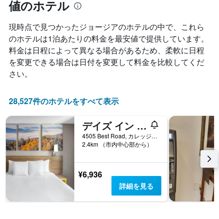
は、
値のホテル
ン
の
過
ク
X
去
ご
現時点で見つかったジョージア​のホテルの中で、これら
軸
3
と
1
のホテルは1泊あたりの料金を最安値で提供しています。
日
の
本
間
料金は日程によって異なる場合があるため、柔軟に日程
カ
は、
に
を変更できる場合は日付を変更して料金を比較してくだ
テ
宿
見
ゴ
さい。
泊
つ
リ
ま
か
ー
で
っ
を
28,527件のホテルをすべて表示
の
た
表
日
本
し
数
日
デイズ イン バイ ウィンダム カレッジ パーク エアポート ベスト ロード
て
を
の
い
4505 Best Road, カレッジパーク, GA, アメリカ合衆国
表
客
2.4km （市内中心部から）
ま
し
室
す。
て
の
表
い
平
の
¥6,936
ま
均
Y
す
詳細を見る
料
軸
表
金
1
の
を
本
Y
表