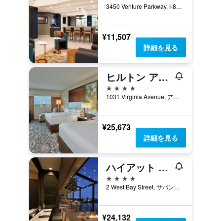
3450 Venture Parkway, I-85 AT Exit 104, ダルース, GA, アメリカ合衆国
¥11,507
詳細を見る
ヒルトン アトランタ エアポート
4つ星
1031 Virginia Avenue, アトランタ, GA, アメリカ合衆国
¥25,673
詳細を見る
ハイアット リージェンシー サバンナ
4つ星
2 West Bay Street, サバンナ, GA, アメリカ合衆国
¥24,132