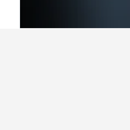
ホーム
カナダ
63,558
ブリティッシュ
コーツ島で最安
現在、選択した日付で見つかった
程を変更できる場合は、検索フォ
9件のホテルをすべて表示
ヘ
0.5