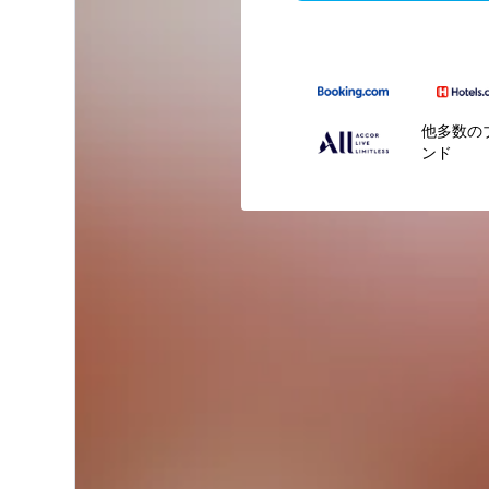
他多数の
ンド