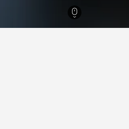
コロンビア州
15,220
コーツ島
9
値のホテル
最安値のコーツ島のホテルはこちらです。 料金は選択した日
ームを利用して他のオプションも参照してください。
リオット ベイ イン
1414 Heriot Bay Road, ヘリオット ベイ, BC, カナダ
km （市内中心部から）