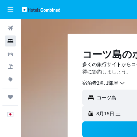
航空券
ホテル
コーツ島の
レンタカー
多くの旅行サイトからコ
航空券+ホテル
得に節約しましょう。
Explore
宿泊者2名, 1​部屋
Trips
8月15日 土
日本語