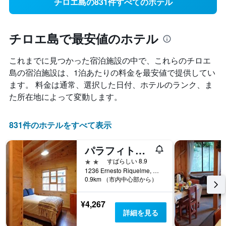
チロエ島の831件すべてのホテル
チロエ島で最安値のホテル
これまでに見つかった宿泊施設の中で、これらのチロエ
島​の宿泊施設は、1泊あたりの料金を最安値で提供してい
ます。 料金は通常、選択した日付、ホテルのランク、ま
た所在地によって変動します。
831件のホテルをすべて表示
パラフィト・ワイウェン
2つ星
すばらしい 8.9
1236 Ernesto Riquelme, カストロ, チリ
0.9km （市内中心部から）
¥4,267
詳細を見る