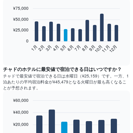
¥75,000
Bar
Chart
¥50,000
graphic.
chart
with
12
¥25,000
bars.
0
次
2月
5月
8月
11月
1月
4月
7月
10月
3月
6月
9月
12月
の
End
of
表
interactive
は、
chart
月
チャド​の​ホテル​に最安値で宿泊できる日はいつですか？
ご
チャド​で最安値で宿泊できる日は水曜日​（¥25,159）です。一方、1
と
泊あたりの平均宿泊料金が¥45,479となる火曜日​が最も高くなるこ
の
とが予想されます。
客
室
¥60,000
の
Bar
平
Chart
graphic.
¥40,000
chart
均
with
料
7
¥20,000
金
bars.
を