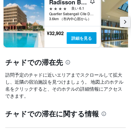
Radisson Blu Hotel, N'Djamena
い
軸
ま
4つ星
良い 6.1
1​
す
Quartier Sabangali Cite Du 1er Decembre, ンジャメナ, チャド
本
表
3.6km （市内中心部から）
は、
の
客
X
¥32,902
室
軸
詳細を見る
の
1​
平
本
均
は、
料
曜
チャドでの滞在先
金
日
を
を
表
表
訪問予定のチャドに近いエリアまでスクロールして拡大
し
し
し、近隣の宿泊施設を見つけましょう。 地図上のホテル
て
て
名をクリックすると、そのホテルの詳細情報にアクセス
い
い
ま
できます。
ま
す
す。
表
チャドでの滞在に関する情報
の
Y
軸
1​