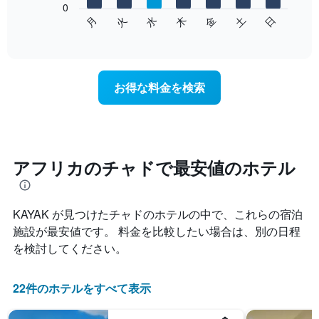
表
0
次
水
火
月
日
土
金
木
し
の
End
て
of
チ
interactive
い
ャ
chart
ま
ー
す
ト
お得な料金を検索
表
は、
の
曜
X
日
軸
ご
1​
と
本
の
アフリカのチャドで最安値のホテル
は、
客
月
室
を
の
表
KAYAK が見つけたチャドのホテルの中で、これらの宿泊
平
し
均
施設が最安値です。 料金を比較したい場合は、別の日程
て
料
を検討してください。
い
金
ま
を
す。
表
22件のホテルをすべて表示
表
し
の
て
Y