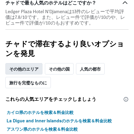
チャドで最も人気のホテルはどこですか？
本
は、
Ledger Plaza Hotel N'Djamenaは13件のレビューで平均評
客
価は7.8/10です。また、レビュー件で評価が/10のや、レ
室
ビュー件で評価が/10のもおすすめです。
の
平
均
チャドで滞在するより良いオプショ
料
金
ンを発見
を
表
し
その他のエリア
その他の国
人気の都市
て
い
旅行を完璧なものに
ま
す
これらの人気エリアをチェックしましょう
カイロ県のホテルを検索＆料金比較
La Digue and Inner Islandsのホテルを検索＆料金比較
アスワン県のホテルを検索＆料金比較