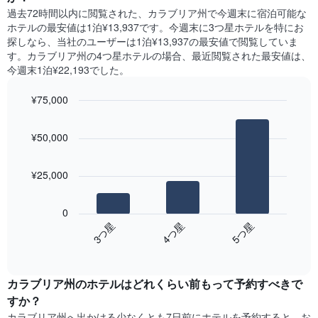
室
に
X
過去72時間以内に閲覧された、カラブリア州​で今週末に宿泊可能な
の
見
軸
ホテル​の最安値は1泊¥13,937です。今週末に3つ星ホテルを特にお
平
つ
1​
探しなら、当社のユーザーは1泊¥13,937​の最安値で閲覧していま
均
か
本
す。カラブリア州の4つ星ホテルの場合、最近閲覧された最安値は、
料
っ
は、
今週末1泊¥22,193でした。
金
た
曜
を
本
日
表
¥75,000
日
を
し
の
Bar
Chart
表
て
graphic.
chart
客
し
¥50,000
い
with
室
て
3
ま
の
い
bars.
す
平
ま
¥25,000
均
す。
次
料
表
の
金
0
の
表
を
4​つ星​
3​つ星​
5​つ星​
Y
は、
ホ
軸
End
過
テ
of
1​
去
interactive
ル
本
3
chart
ラ
は、
カラブリア州のホテル​はどれくらい前もって予約すべきで
日
ン
客
間
すか？
ク
室
に
カラブリア州​へ出かける少なくとも7日前にホテルを予約すると、お
ご