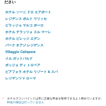
ださい
ホテル ソーニ ドロ エアポート
レジデンス ポルト ウリッセ
ビラッジョ マルコ ポーロ
ホテル テラッツォ スル マーレ
ホテル ビレッジ エデン
パーク オアジ レジデンス
Villaggio Calispera
イル ガットパルド
ポッジョ ディ トロペア
ビアフォラ ホテル リゾート & スパ
レジデンツァ ローマ
B&B イル キャバリエール
レジデンス ホテル ラ タベルナ
ヴィラッジオ ロッカ ディ ヴァダロ
*
ホテルズコンバインドは常に正確な料金を取得できるよう努めていますが、
料金の保証は行っていません
Villaggio Torre Ruffa Robinson