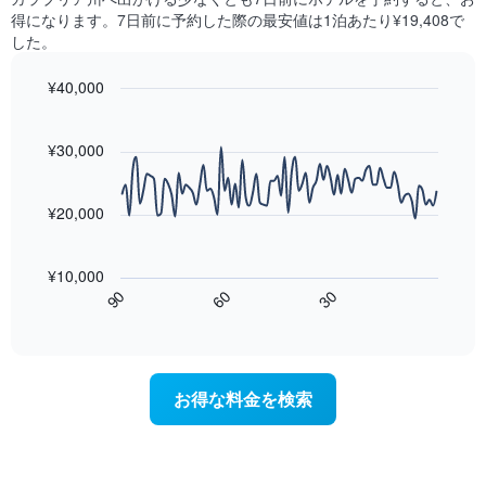
の
見
と
得になります。7日前に予約した際の最安値は1泊あたり¥19,408で
平
つ
に
した。
均
か
集
料
っ
計
¥40,000
金
た
し
を
今
Line
Chart
て
graphic.
表
chart
週
表
with
¥30,000
し
末
示
90
て
の
data
し
い
客
points.
た
ま
¥20,000
室
も
す
の
次
の
平
の
で
¥10,000
均
表
す
60
90
30
料
は、
End
表
金
of
宿
の
interactive
を
泊
chart
X
ホ
日
軸
テ
に
1
お得な料金を検索
ル
近
本
ラ
づ
は、
ン
く
ホ
ク
に
テ
ご