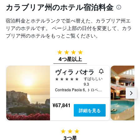
を
本
カラブリア州のホテル宿泊料金
Y
表
は、
軸
し
過
1
て
宿泊料金とホテルランクで並べ替えた、カラブリア州エ
去
本
い
リアのホテルです。 ページ上部の日付を変更して、カラ
3
は、
ま
日
ブリア州​のホテルをもっとご覧ください。
客
す
間
室
に
の
見
4つ星
平
つ
4つ星以上
均
か
料
っ
ヴィラ パオラ
金
た
を
5つ星
すばらしい
今
表
9.3
週
し
Contrada Paola 6, トロペーア, カラブリア州, イタリア
末
て
の
い
¥67,841
客
ま
詳細を見る
室
す
の
平
均
3つ星
料
3つ星