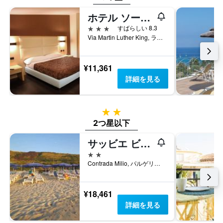
金
を
ホテル ソーニ ドロ エアポート
表
3つ星
すばらしい 8.3
し
Via Martin Luther King, ラメーツィア・テルメ, カラブリア州, イタリア
て
い
ま
¥11,361
す
詳細を見る
2つ星
2つ星以下
サッビエ ビアンケ
2つ星
Contrada Milio, パルゲリーア, カラブリア州, イタリア
¥18,461
詳細を見る