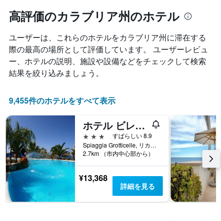
つ
ル
と
れ
高評価のカラブリア州のホテル
ラ
に
て
ン
集
客
ク
計
ユーザーは、これらのホテルをカラブリア州​に滞在する
室
ご
し
料
際の最高の場所として評価しています。 ユーザーレビュ
と
て
金
の
ー、ホテルの説明、施設や設備などをチェックして検索
表
が
カ
結果を絞り込みましょう。
示
ど
テ
し
の
ゴ
た
よ
リ
9,455件のホテルをすべて表示
も
う
ー
の
に
を
で
ホテル ビレッジ エデン
変
表
す
化
し
3つ星
すばらしい 8.9
表
す
て
Spiaggia Grotticelle, リカーディ, カラブリア州, イタリア
の
る
い
2.7km （市内中心部から）
X
か
ま
軸
を
す。
¥13,368
1
表
表
詳細を見る
本
し
の
は、
て
Y
ホ
い
軸
テ
ま
1