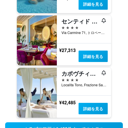
詳細を見る
センティド ミケリツィア トロペア リゾート
4つ星
Via Carmine 71, トロペーア, カラブリア州, イタリア
¥27,313
詳細を見る
カポヴチィカーノ リゾート タラソ スパ
4つ星
Localita Tono, Frazione San Nicolo, 01, カーポ・ヴァチカーノ, カラブリア州, イタリア
¥42,485
詳細を見る