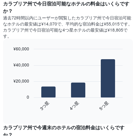
ー
カラブリア州で今日宿泊可能なホテル​の料金はいくらです
表
ト
か？
の
は、
X
過去72時間以内にユーザーが閲覧したカラブリア州で今日宿泊可能
曜
軸
なホテル​の最安値は¥14,070で、平均的な宿泊料金は¥55,015です。
日
1​
カラブリア州で今日宿泊可能な4つ星ホテル​の最安値は¥18,805​で
ご
本
す。
と
は、
の
月
¥60,000
客
を
室
Bar
Chart
表
の
graphic.
chart
し
¥40,000
with
平
て
3
均
い
bars.
料
ま
¥20,000
金
す。
次
を
表
の
表
0
の
表
し
4​つ星​
3​つ星​
5​つ星​
Y
は、
て
軸
End
過
い
of
1​
去
interactive
ま
本
3
chart
す
は、
カラブリア州​で今週末のホテル​の宿泊料金はいくらです
日
表
客
間
か？
の