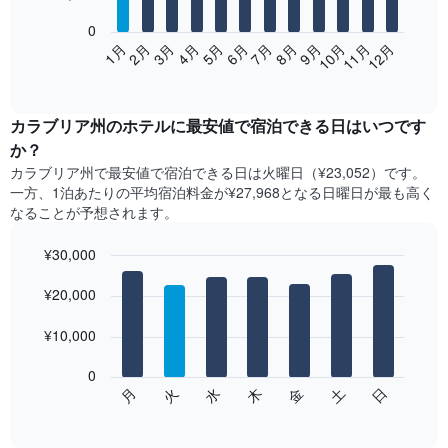
bars.
0
次
2月
5月
8月
11月
1月
4月
7月
10月
3月
6月
9月
12月
の
End
of
表
interactive
は、
chart
月
カラブリア州​の​ホテル​に最安値で宿泊できる日はいつです
ご
か？
と
カラブリア州​で最安値で宿泊できる日は火曜日​（¥23,052）です。
の
一方、1泊あたりの平均宿泊料金が¥27,968となる日曜日​が最も高く
客
なることが予想されます。
室
の
¥30,000
平
均
Bar
Chart
graphic.
料
¥20,000
chart
with
金
7
を
¥10,000
bars.
表
し
0
次
て
水
火
月
日
土
金
木
の
End
い
of
チ
ま
interactive
ャ
chart
す