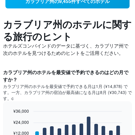
カラブリア州の9,455件すべてのホテル
カラブリア州の​ホテルに関す
る旅行のヒント
ホテルズコンバインドのデータに基づく、カラブリア州で
次のホテルを見つけるためのヒントをご活用ください。
カラブリア州​のホテルを最安値で予約できるのはどの月で
すか？
カラブリア州​の​ホテルを最安値で予約できる月は1月 (¥14,878) で
す。一方、カラブリア州​の​宿泊が最高値になる月は8月​ (¥30,743) で
す。c
¥36,000
Bar
Chart
¥24,000
graphic.
chart
with
12
¥12,000