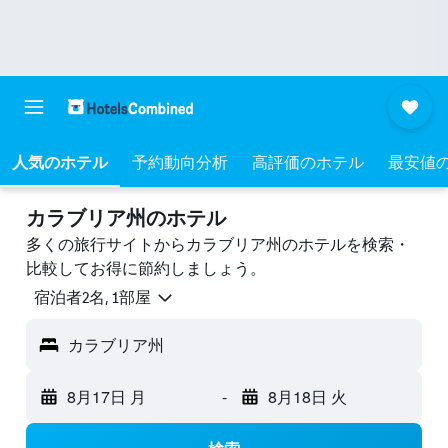
人気のホテル
予約動向分析
高評価のホテル
最安値
カラブリア州のホテル
多くの旅行サイトからカラブリア州のホテルを検索・
比較してお得に節約しましょう。
宿泊者2名, 1​部屋
カラブリア州
8月17日 月
-
8月18日 火