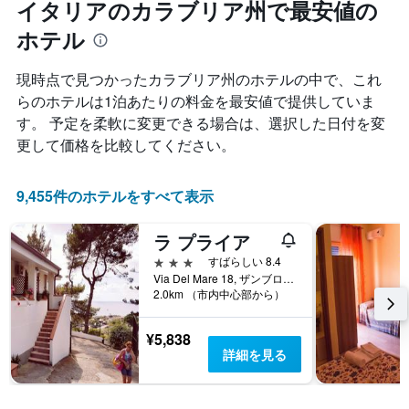
イタリアのカラブリア州で最安値の
ル
す
本
ラ
表
は、
ホテル
ン
の
過
ク
X
去
ご
現時点で見つかったカラブリア州​のホテルの中で、これ
軸
3
と
1
らのホテルは1泊あたりの料金を最安値で提供していま
日
の
本
間
す。 予定を柔軟に変更できる場合は、選択した日付を変
カ
は、
に
更して価格を比較してください。
テ
宿
見
ゴ
泊
つ
リ
ま
か
9,455件のホテルをすべて表示
ー
で
っ
を
の
た
表
日
ラ プライア
本
し
数
日
3つ星
すばらしい 8.4
て
を
の
Via Del Mare 18, ザンブローネ, カラブリア州, イタリア
い
表
客
2.0km （市内中心部から）
ま
し
室
す。
て
の
表
¥5,838
い
平
の
詳細を見る
ま
均
Y
す
料
軸
表
金
1
の