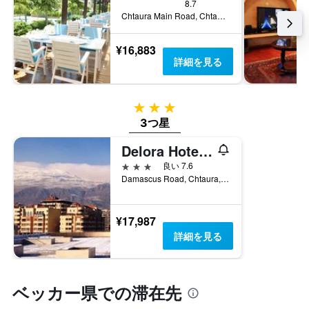
8.7
Chtaura Main Road, Chtaura, レバノン
¥16,883
詳細を見る
3つ星
3つ星
Delora Hotel and Suites
3つ星
良い 7.6
Damascus Road, Chtaura, レバノン
¥17,987
詳細を見る
ベッカー県での滞在先