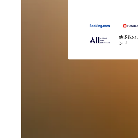
他多数の
ンド