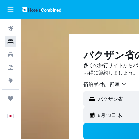
航空券
ホテル
バクザン省
レンタカー
多くの旅行サイトからバ
航空券+ホテル
お得に節約しましょう。
Explore
宿泊者2名, 1​部屋
Trips
8月13日 木
日本語