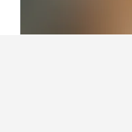
ホーム
ベトナム
52,048
バクザン省
34
バクザン省での
バクザン省での宿泊におすすめな
バクザン省に滞在中の旅行者に人
バクザン省で最も人気のホテルは