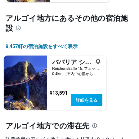
アルゴイ地方​にあるその他の宿泊施
設
9,457​軒の宿泊施設をすべて表示
ババリア シティ ホステル デザイン ホステル
Reichenstraße 15, フュッセン, バイエルン, ドイツ
0.4km （市内中心部から）
¥13,591
詳細を見る
アルゴイ地方での滞在先
訪問予定のアルゴイ地方に近いエリアまでスクロールし