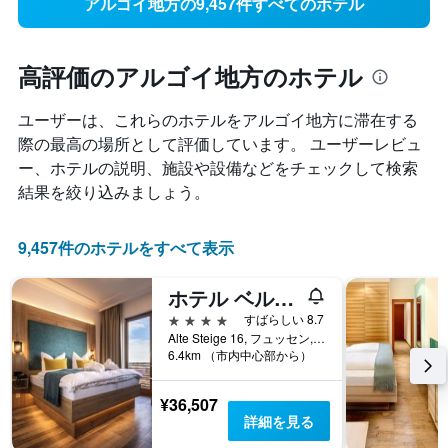
アルゴイ地方の9,457件すべてのホテル
高評価のアルゴイ地方のホテル
ユーザーは、これらのホテルをアルゴイ地方​に滞在する
際の最高の場所として評価しています。 ユーザーレビュ
ー、ホテルの説明、施設や設備などをチェックして検索
結果を絞り込みましょう。
9,457件のホテルをすべて表示
ホテル ベルグルー
4つ星
すばらしい 8.7
Alte Steige 16, フュッセン, バイエルン, ドイツ
6.4km （市内中心部から）
¥36,507
詳細を見る