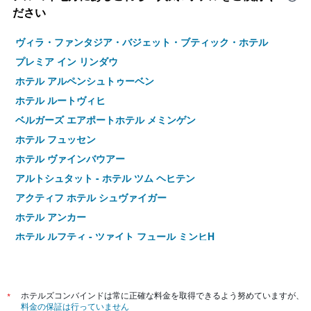
ださい
ヴィラ・ファンタジア・バジェット・ブティック・ホテル
プレミア イン リンダウ
ホテル アルペンシュトゥーベン
ホテル ルートヴィヒ
ベルガーズ エアポートホテル メミンゲン
ホテル フュッセン
ホテル ヴァインバウアー
アルトシュタット - ホテル ツム ヘヒテン
アクティフ ホテル シュヴァイガー
ホテル アンカー
ホテル ルフティ - ツァイト フュール ミンヒH
ホテル シュライヤー アム ゼー
ジーセップス ホテル アム シュヴァイツァーベルク
Hotel Waldhorn
*
ホテルズコンバインドは常に正確な料金を取得できるよう努めていますが、
料金の保証は行っていません