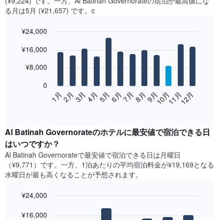
(¥9,224) です。一方、Al Batinah Governorate​の​宿泊が最高値にな
る月は5月​ (¥21,657) です。c
¥24,000
Bar
Chart
¥16,000
graphic.
chart
with
12
¥8,000
bars.
0
次
2月
5月
8月
11月
1月
4月
7月
10月
3月
6月
9月
12月
の
End
of
表
interactive
は、
chart
月
Al Batinah Governorate​の​ホテル​に最安値で宿泊できる日
ご
はいつですか？
と
Al Batinah Governorate​で最安値で宿泊できる日は月曜日​
の
（¥9,771）です。一方、1泊あたりの平均宿泊料金が¥19,169となる
客
水曜日​が最も高くなることが予想されます。
室
の
¥24,000
平
均
Bar
Chart
graphic.
料
¥16,000
chart