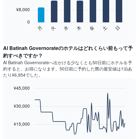
with
金
7
を
¥8,000
bars.
表
し
0
次
て
水
火
月
日
土
金
木
の
End
い
of
チ
ま
interactive
ャ
chart
す
ー
Al Batinah Governorateのホテル​はどれくらい前もって予
表
ト
約すべきですか？
の
は、
X
Al Batinah Governorate​へ出かける少なくとも50日前にホテルを予
曜
軸
約すると、お得になります。50日前に予約した際の最安値は1泊あ
日
1​
たり¥6,954でした。
ご
本
と
は、
¥45,000
の
月
客
Line
Chart
を
graphic.
室
chart
表
with
¥30,000
の
し
90
平
て
data
均
points.
い
料
¥15,000
ま
金
す。
次
を
表
の