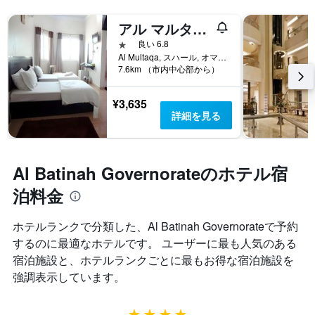
変
Y
化
軸
アル マルタカ ホテル
す
1​
る
1つ星
良い 6.8
本
か
Al Multaqa, スハール, オマーン
は、
7.6km （市内中心部から）
を
客
表
室
し
¥3,635
の
て
詳細を見る
平
い
均
ま
料
す
金
表
Al Batinah Governorateのホテル宿
を
の
表
X
泊料金
し
軸
て
1
い
ホテルランクで分類した、Al Batinah Governorate​で予約
本
ま
するのに最適なホテルです。 ユーザーに最も人気のある
は、
す
宿
宿泊施設と、ホテルランクごとに最もお得な宿泊施設を
泊
強調表示しています。
ま
で
の
4つ星