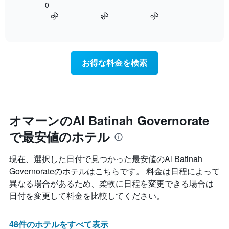
表
0
の
表
し
60
90
30
Y
は、
End
て
of
軸
宿
interactive
い
1​
泊
chart
ま
本
日
す
は、
に
お得な料金を検索
表
客
近
の
室
づ
X
の
く
軸
平
に
1​
均
つ
本
料
れ
オマーンのAl Batinah Governorate
は、
金
て
曜
で最安値のホテル
を
客
日
表
室
を
し
料
現在、選択した日付で見つかった最安値のAl Batinah
表
て
金
し
Governorateのホテルはこちらです。 料金は日程によって
い
が
て
異なる場合があるため、柔軟に日程を変更できる場合は
ま
ど
い
す
の
日付を変更して料金を比較してください。
ま
よ
す。
う
表
に
48件のホテルをすべて表示
の