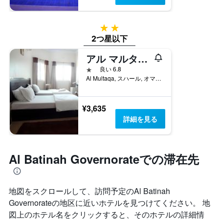
を
表
し
2つ星
て
い
2つ星以下
ま
アル マルタカ ホテル
す
1つ星
良い 6.8
Al Multaqa, スハール, オマーン
¥3,635
詳細を見る
Al Batinah Governorateでの滞在先
地図をスクロールして、訪問予定のAl Batinah
Governorate​の地区に近いホテルを見つけてください。 地
図上のホテル名をクリックすると、そのホテルの詳細情