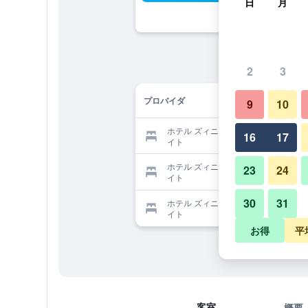
日
月
2
3
プロバイダ
9
10
ホテル ズィニザを提供する予約サ
16
17
イト
ホテル ズィニザを提供する予約サ
23
24
イト
30
31
ホテル ズィニザを提供する予約サ
イト
お得
平
客室
概要