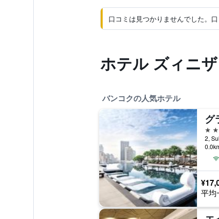
口コミは見つかりませんでした。口
ホテル ズィニ
バンコクの人気ホテル
5つ
2, S
0.0
¥17,
平均
エ