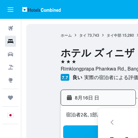
航空券
ホーム
タイ
73,743
タイ中部
15,280
ホテル
ホテル ズィニザ
レンタカー
3つ星
航空券+ホテル
Rimklongprapa Phankwa Rd., Ba
良い
実際の宿泊者による評価1
7.7
Explore
8月16日 日
-
Trips
宿泊者2名, 1​部屋
日本語
検