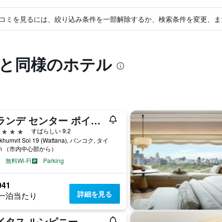
コミを見るには、絞り込み条件を一部解除するか、検索条件を変更、ま
ザと同様のホテル
グランデ センター ポイント ターミナル21
星
すばらしい 9.2
ukhumvit Soi 19 (Wattana), バンコク, タイ
km （市内中心部から）
無料Wi-Fi
Parking
041
詳細を見る
一泊当たり
イタス ルンピニー