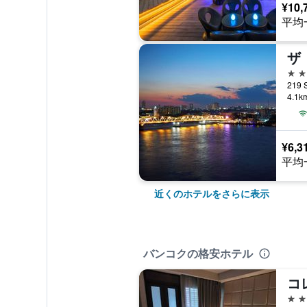
¥10,
平均
ザ
4つ
219 
4.1
¥6,3
平均
近くのホテルをさらに表示
バンコクの格安ホテル
3つ