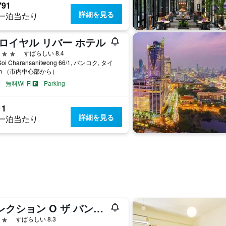
791
詳細を見る
一泊当たり
 ロイヤル リバー ホテル
星
すばらしい 8.4
Soi Charansanitwong 66/1, バンコク, タイ
km （市内中心部から）
無料Wi-Fi
Parking
11
詳細を見る
一泊当たり
コレクション O ザ バンコク チャ チャ スイート
星
すばらしい 8.3