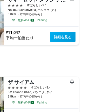
4つ星
すばらしい 9.1
No. 84 Sukhumvit 23, バンコク, タイ
0.0km （市内中心部から）
無料Wi-Fi
Parking
¥11,047
詳細を見る
平均一泊当たり
ザ サイアム
5つ星
すばらしい 9.4
3/2 Thanon Khao, バンコク, タイ
3.8km （市内中心部から）
無料Wi-Fi
Parking