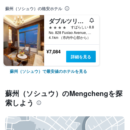
蘇州（ソシュウ）の格安ホテル
ダブルツリー バイ ヒルト ホテル アンフイ - スーゾウ (安徽宿州希爾頓逸林酒店)
4つ星
すばらしい 8.8
No. 828 Fuxiao Avenue, 蘇州（ソシュウ）, 中国
4.1km （市内中心部から）
¥7,084
詳細を見る
蘇州（ソシュウ）で最安値のホテルを見る
蘇州（ソシュウ）​のMengcheng​を探
索しよう