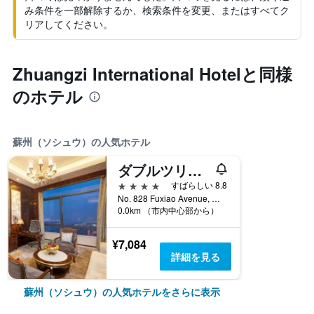
み条件を一部解除するか、検索条件を変更、またはすべてク
リアしてください。
Zhuangzi International Hotelと同様
のホテル
蘇州（ソシュウ）の人気ホテル
ダブルツリー バイ ヒルト ホテル アンフイ - スーゾウ (安徽宿州希爾頓逸林酒店)
4つ星
すばらしい 8.8
No. 828 Fuxiao Avenue, 蘇州（ソシュウ）, 中国
0.0km （市内中心部から）
¥7,084
詳細を見る
蘇州（ソシュウ）の人気ホテルをさらに表示