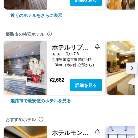
近くのホテルをさらに表示
姫路市の格安ホテル
ホテルリブマックスpremium姫路駅南
2つ星
良い 7.8
兵庫県姫路市豊沢町147
1.3km （市内中心部から）
¥2,682
詳細を見る
姫路市で最安値のホテルを見る
おすすめホテル
ホテルモントレ姫路