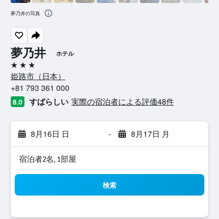
夢乃井の写真
夢乃井
ホテル
3つ星
姫路市​（日本​）​
+81 793 361 000
すばらしい
実際の宿泊者による評価48​件
8.0
8月16日 日
-
8月17日 月
宿泊者2名, 1​部屋
検索