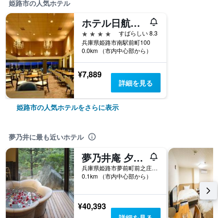
姫路市の人気ホテル
ホテル日航姫路
4つ星
すばらしい 8.3
兵庫県姫路市南駅前町100
0.0km （市内中心部から）
¥7,889
詳細を見る
姫路市の人気ホテルをさらに表示
夢乃井に最も近いホテル
夢乃井庵 夕やけこやけ
兵庫県姫路市夢前町前之庄187
0.1km （市内中心部から）
¥40,393
詳細を見る