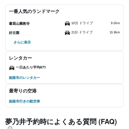
一番人気のランドマーク
10分 ドライブ
9.0km
書寫山圓教寺
21分 ドライブ
15.9km
好古園
さらに表示
レンタカー
一日あたり平均¥71
姫路市のレンタカー
最寄りの空港
姫路市行きの航空券
夢乃井予約時によくある質問 (FAQ)