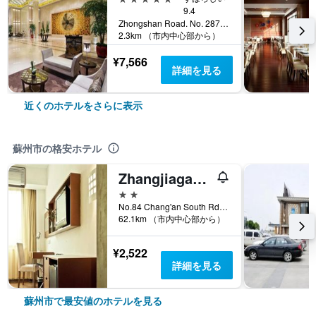
9.4
Zhongshan Road. No. 287, 蘇州市, 中国
2.3km （市内中心部から）
¥7,566
詳細を見る
近くのホテルをさらに表示
蘇州市の格安ホテル
Zhangjiagang Newstay Vogue Hotel
2つ星
No.84 Chang'an South Rd. Zhangjiagang Jiangsu China, 蘇州市, 中国
62.1km （市内中心部から）
¥2,522
詳細を見る
蘇州市で最安値のホテルを見る