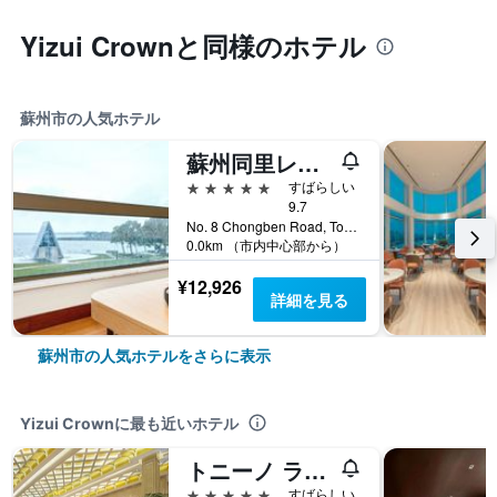
Yizui Crownと同様のホテル
蘇州市の人気ホテル
蘇州同里レイクビュー ホテル (苏州同里湖大饭店)
5つ星
すばらしい
9.7
No. 8 Chongben Road, Tongli Town, 蘇州市, 中国
0.0km （市内中心部から）
¥12,926
詳細を見る
蘇州市の人気ホテルをさらに表示
Yizui Crownに最も近いホテル
トニーノ ランボルギーニ ホテル シティ センター 昆山
5つ星
すばらしい