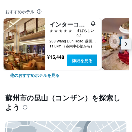
おすすめホテル
インターコンチネンタル蘇州 by IHG (蘇州泰禾洲际酒店)
5つ星
すばらしい
9.3
288 Wang Dun Road, 蘇州市, 中国
11.0km （市内中心部から）
¥15,448
詳細を見る
他のおすすめホテルを見る
蘇州市​の昆山（コンザン）​を探索し
よう