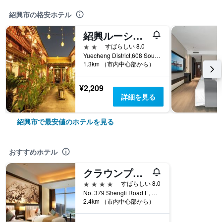
紹興市の格安ホテル
紹興ルーシュン ネイティブ プレイス ユース ホステル
2つ星
すばらしい 8.0
Yuecheng District,608 South Xinjian Road, 紹興市, 中国
1.3km （市内中心部から）
¥2,209
詳細を見る
紹興市で最安値のホテルを見る
おすすめホテル
クラウンプラザ シャオシン バイ IHG
4つ星
すばらしい 8.0
No. 379 Shengli Road E, 紹興市, 中国
2.4km （市内中心部から）