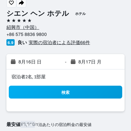
シエン ヘン ホテル
ホテル
5つ星
紹興市​（中国​）​
+86 575 8836 9800
良い
実際の宿泊者による評価66​件
6.9
8月16日 日
-
8月17日 月
宿泊者2名, 1​部屋
検索
最安値
¥8,910
/
1泊あたりの宿泊料金の最安値