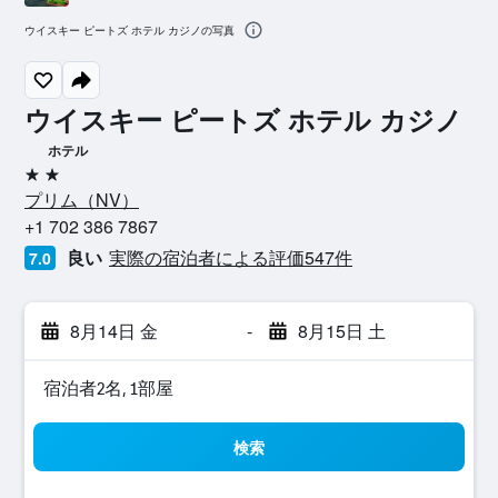
ウイスキー ピートズ ホテル カジノの写真
ウイスキー ピートズ ホテル カジノ
ホテル
2つ星
プリム​（NV​）​
+1 702 386 7867
良い
実際の宿泊者による評価547​件
7.0
8月14日 金
-
8月15日 土
宿泊者2名, 1​部屋
検索