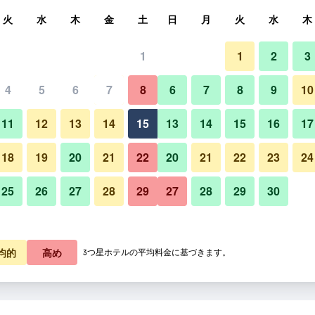
索
火
水
木
金
土
日
月
火
水
木
1
1
2
3
4
5
6
7
8
6
7
8
9
10
ロビー
11
12
13
14
15
13
14
15
16
17
料金を表示
18
19
20
21
22
20
21
22
23
24
25
26
27
28
29
27
28
29
30
ウィーキャンホテルの写真
料金を表示
料金を表示
均的
高め
3つ星ホテルの平均料金に基づきます。