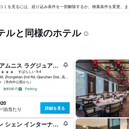
コミを見るには、絞り込み条件を一部解除するか、検索条件を変更、ま
テルと同様のホテル
ジ アムニス ラグジュアリー コレクション ホテル カオシュン
星
すばらしい 9.4
No.199, Zhongshan 2nd Rd, Qianzhen Dist., 高雄市, 台湾
km （市内中心部から）
無料Wi-Fi
Parking
920
詳細を見る
一泊当たり
ハン シェン インターナショナル ホテル