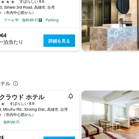
星
すばらしい 8.6
33, Sihwei 3rd Road, 高雄市, 台湾
km （市内中心部から）
プール
無料Wi-Fi
Parking
964
詳細を見る
一泊当たり
ホテル
 クラウド ホテル
星
すばらしい 8.6
8, Minzhu Rd., Xinxing Dist., 高雄市, 台湾
km （市内中心部から）
無料Wi-Fi
24