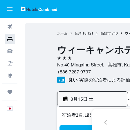
航空券
ホーム
台湾
18,121
高雄市
740
ウ
ホテル
ウィーキャンホ
レンタカー
3つ星
航空券+ホテル
No.40 Mingxing Street, , 高雄市, K
+886 7287 9797
Explore
良い
実際の宿泊者による評価5
7.8
Trips
8月15日 土
-
日本語
宿泊者2名, 1​部屋