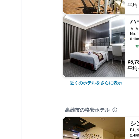
平均
ハ
3つ
No. 
0.1
¥5,7
平均
近くのホテルをさらに表示
高雄市の格安ホテル
シ
B1, 
2.4