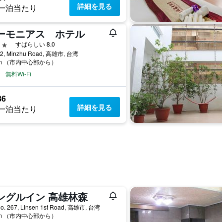
詳細を見る
一泊当たり
ーモニアス ホテル
星
すばらしい 8.0
12, Minzhu Road, 高雄市, 台湾
km （市内中心部から）
無料Wi-Fi
86
詳細を見る
一泊当たり
ングルイン 高雄林森
No. 267, Linsen 1st Road, 高雄市, 台湾
km （市内中心部から）