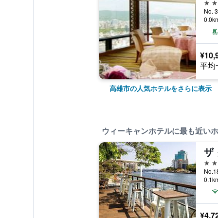
5つ
No. 
0.0
¥10,
平均
高雄市の人気ホテルをさらに表示
ウィーキャンホテルに最も近い
ザ
3つ
No.1
0.1
¥4,7