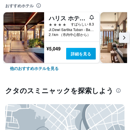
おすすめホテル
ハリス ホテル クタ トゥバン バリ
4つ星
すばらしい 8.3
Jl.Dewi Sartika Tuban - Bali, Indonesia, 3, クタ, インドネシア
2.1km （市内中心部から）
¥5,049
詳細を見る
他のおすすめホテルを見る
クタ​のスミニャック​を探索しよう