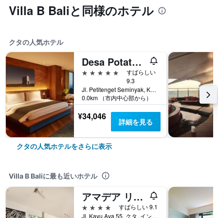
Villa B Baliと同様のホテル
クタの人気ホテル
Desa Potato Head Bali
5つ星
すばらしい
9.3
Jl. Petitenget Seminyak, Kec. Kuta Utara, Kabupaten Badung, Bali No.51B, クタ, インドネシア
0.0km （市内中心部から）
¥34,046
詳細を見る
クタの人気ホテルをさらに表示
Villa B Baliに最も近いホテル
アマデア リゾート ＆ ヴィラス
4つ星
すばらしい 9.1
Jl. Kayu Aya 55, クタ, インドネシア