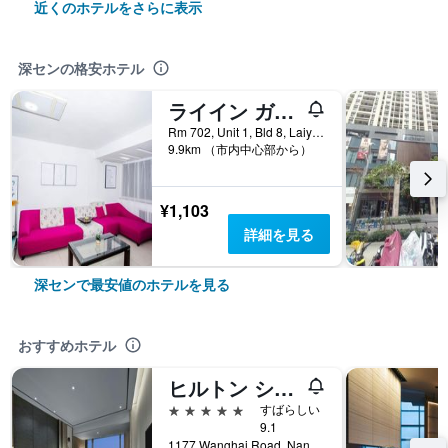
近くのホテルをさらに表示
深センの格安ホテル
ライイン ガーデン シティ ホステル (萊茵花園城市青年旅舍)
Rm 702, Unit 1, Bld 8, Laiying Garden, 深セン, 中国
9.9km （市内中心部から）
¥1,103
詳細を見る
深センで最安値のホテルを見る
おすすめホテル
ヒルトン シェンゼン シェカウ ナンハイ
5つ星
すばらしい
9.1
1177 Wanghai Road, Nanshan District, 深セン, 中国