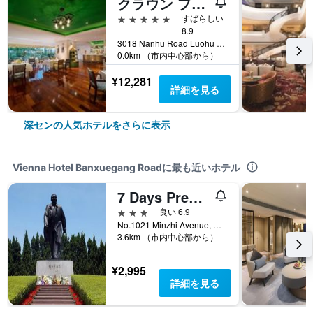
クラウン プラザ ホテル & スイーツ ランドマーク 深圳 by IHG (深圳富苑皇冠假日套房酒店)
5つ星
すばらしい
8.9
3018 Nanhu Road Luohu District, 深セン, 中国
0.0km （市内中心部から）
¥12,281
詳細を見る
深センの人気ホテルをさらに表示
Vienna Hotel Banxuegang Roadに最も近いホテル
7 Days Premium Hotel(Shenzhen North Station Yicheng Center Branch)
3つ星
良い 6.9
No.1021 Minzhi Avenue, 深セン, 中国
3.6km （市内中心部から）
¥2,995
詳細を見る