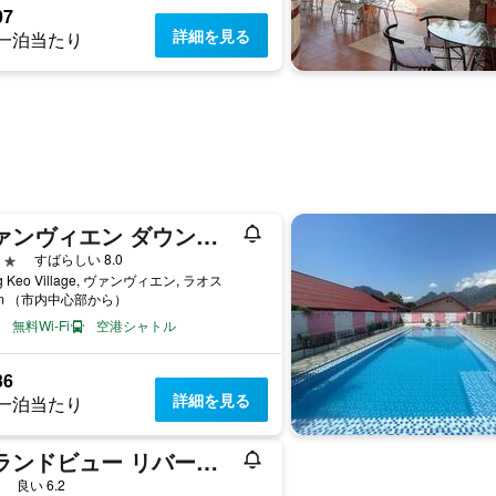
07
詳細を見る
一泊当たり
ヴァンヴィエン ダウンタウン ホテル
星
すばらしい 8.0
ng Keo Village, ヴァンヴィエン, ラオス
km （市内中心部から）
無料Wi-Fi
空港シャトル
36
詳細を見る
一泊当たり
グランドビュー リバーサイド ホテル
星
良い 6.2