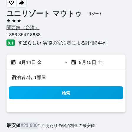
ユニリゾート マウトゥ
リゾート
3つ星
関西鎮​（台湾​）​
+886 3547 8888
すばらしい
実際の宿泊者による評価344​件
8.1
8月14日 金
-
8月15日 土
宿泊者2名, 1​部屋
検索
最安値
¥23,630
/
1泊あたりの宿泊料金の最安値