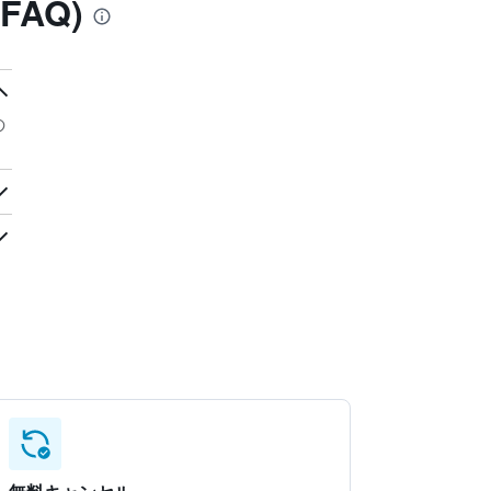
AQ)
の