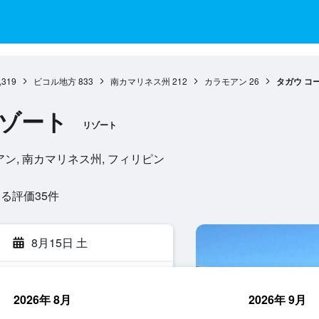
,319
ビコル地方
833
南カマリネス州
212
カラモアン
26
タガウ コ
リゾート
リゾート
 カラモアン, 南カマリネス州, フィリピン
評価35​件
8月15日 土
2026年 8月
2026年 9月