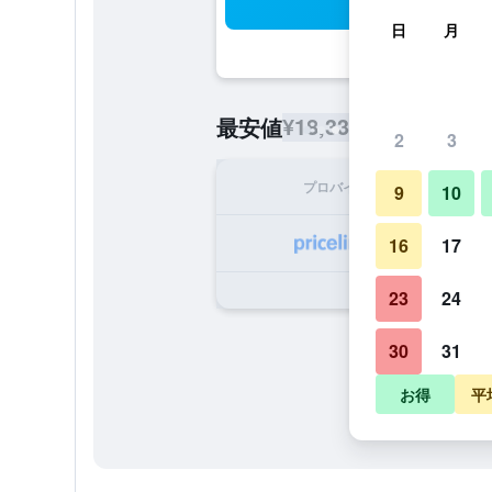
検
日
月
¥18,334
最安値
/
1泊あたりの宿
2
3
プロバイダ
1泊
9
10
¥1
16
17
23
24
30
31
お得
平