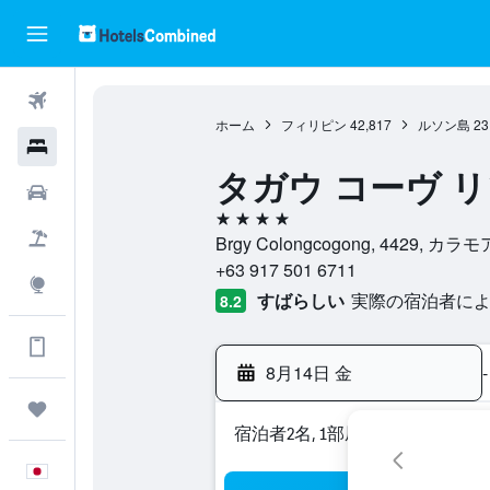
航空券
ホーム
フィリピン
42,817
ルソン島
23
ホテル
タガウ コーヴ 
レンタカー
4つ星
航空券+ホテル
Brgy Colongcogong, 4429,
+63 917 501 6711
Explore
すばらしい
実際の宿泊者による
8.2
アプリでさらに便利に
8月14日 金
-
Trips
宿泊者2名, 1​部屋
日本語