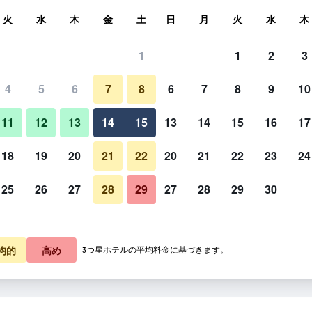
索
火
水
木
金
土
日
月
火
水
木
1
1
2
3
泊料金の最安値
4
5
6
7
8
6
7
8
9
10
ビーチ
あたり合計
11
12
13
14
15
13
14
15
16
17
8,334
プランを見る
18
19
20
21
22
20
21
22
23
24
25
26
27
28
29
27
28
29
30
タガウ コーヴ リゾートの写真
均的
高め
3つ星ホテルの平均料金に基づきます。