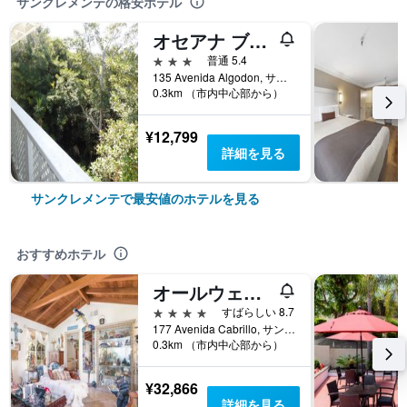
サンクレメンテの格安ホテル
オセアナ ブティック ホテル
3つ星
普通 5.4
135 Avenida Algodon, サンクレメンテ, CA, アメリカ合衆国
0.3km （市内中心部から）
¥12,799
詳細を見る
サンクレメンテで最安値のホテルを見る
おすすめホテル
オールウェイス イン サン クレメンテ ベッド & ブレックファスト
4つ星
すばらしい 8.7
177 Avenida Cabrillo, サンクレメンテ, CA, アメリカ合衆国
0.3km （市内中心部から）
¥32,866
詳細を見る