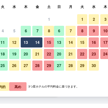
索
火
水
木
金
土
日
月
火
水
木
1
1
2
3
料金の最安値
4
5
6
7
8
6
7
8
9
10
ビュッフェ
あたり合計
11
12
13
14
15
13
14
15
16
17
5,249
プランを見る
18
19
20
21
22
20
21
22
23
24
25
26
27
28
29
27
28
29
30
ホテル トラフィック ポズナン 
5,252
プランを見る
5,916
プランを見る
均的
高め
3つ星ホテルの平均料金に基づきます。
ポズナン スタレ ミャストのオファー