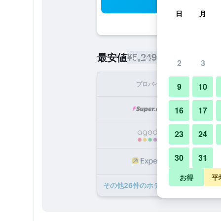
検
日
月
¥5,249
最安値
/
1泊あたりの宿泊
2
3
プロバイダ
1泊
9
10
¥
16
17
23
24
¥
30
31
¥
お得
平
​その他26​件のホテル トラフィック 