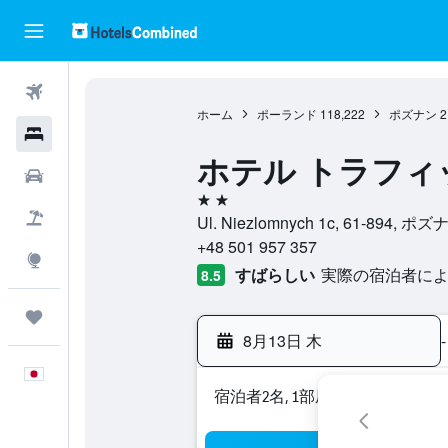
航空券
ホーム
ポーランド
118,222
ポズナン
2
ホテル
ホテル トラフィ
レンタカー
2つ星
航空券+ホテル
Ul. Niezlomnych 1c, 61-8
+48 501 957 357
Explore
すばらしい
実際の宿泊者による
8.5
Trips
8月13日 木
-
日本語
宿泊者2名, 1​部屋