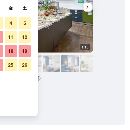
金
土
4
5
11
12
1/15
ビュッフェ
18
19
25
26
スタレ ミャストの写真