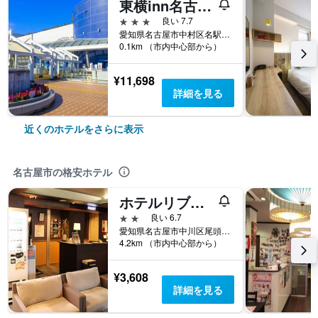
東横inn名古屋駅桜通口本館
3つ星
良い 7.7
愛知県名古屋市中村区名駅3-16-1
0.1km （市内中心部から）
¥11,698
詳細を見る
近くのホテルをさらに表示
名古屋市の格安ホテル
ホテルリブマックスbudget名古屋
2つ星
良い 6.7
愛知県名古屋市中川区尾頭橋３丁目１−２２
4.2km （市内中心部から）
¥3,608
詳細を見る