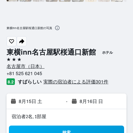
東横inn名古屋駅桜通口新館の写真
東横inn名古屋駅桜通口新館
ホテル
3つ星
名古屋市​（日本​）​
+81 525 621 045
すばらしい
実際の宿泊者による評価301​件
8.2
8月15日 土
-
8月16日 日
宿泊者2名, 1​部屋
検索