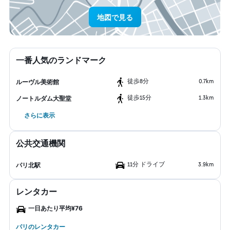
地図で見る
一番人気のランドマーク
​徒歩8分
0.7km
ルーヴル美術館
​徒歩15分
1.3km
ノートルダム大聖堂
さらに表示
公共交通機関
11分 ドライブ
3.9km
パリ北駅
レンタカー
一日あたり平均¥76
パリのレンタカー