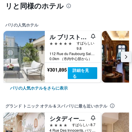
リと同様のホテル
パリの人気ホテル
ル ブリストル パリ - オートケル ホテルズ
5つ星
すばらしい
9.8
112 Rue du Faubourg Saint Honoré, パリ, フランス
0.0km （市内中心部から）
¥301,895
詳細を見
る
パリの人気ホテルをさらに表示
グランド トニック オテル & スパ パリに最も近いホテル
シタディーヌ レアール パリ
4つ星
すばらしい 8.7
4 Rue Des Innocents, パリ, フランス