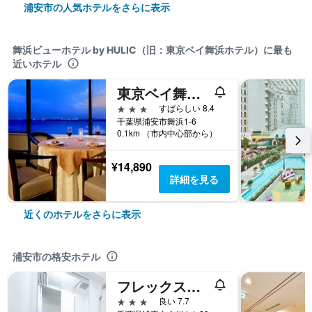
浦安市の人気ホテルをさらに表示
舞浜ビューホテル by HULIC（旧：東京ベイ舞浜ホテル）に最も
近いホテル
東京ベイ舞浜ホテル ファーストリゾート
3つ星
すばらしい 8.4
千葉県浦安市舞浜1-6
0.1km （市内中心部から）
¥14,890
詳細を見る
近くのホテルをさらに表示
浦安市の格安ホテル
フレックステイイン新浦安
3つ星
良い 7.7