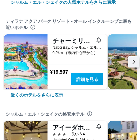
シャルム・エル・シェイクの人気ホテルをさらに表示
ティラナ アクア パーク リゾート - オール インクルーシブに最も
近いホテル
チャーミリオン クラブ アクア パーク
Nabq Bay, シャルム・エル・シェイク, エジプト
0.2km （市内中心部から）
¥19,597
詳細を見る
近くのホテルをさらに表示
シャルム・エル・シェイクの格安ホテル
アイーダホテル シャルムエルシェイク
3つ星
良い 6.4
Hadabat Om Al Sid, シャルム・エル・シェイク, エジプト