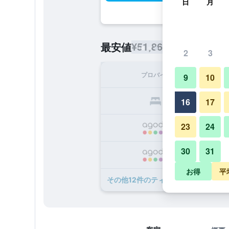
日
月
¥51,860
最安値
/
1泊あたりの宿
2
3
プロバイダ
1泊
9
10
¥5
16
17
23
24
¥6
30
31
¥1
お得
平
​その他12​件のティンギラナ ヌーサの