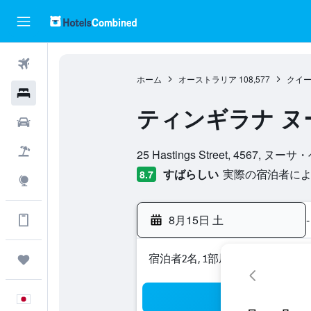
航空券
ホーム
オーストラリア
108,577
クイ
ホテル
ティンギラナ ヌ
レンタカー
0​クラス評価
航空券+ホテル
25 Hastings Street, 456
すばらしい
実際の宿泊者による
8.7
Explore
8月15日 土
-
アプリでさらに便利に
宿泊者2名, 1​部屋
Trips
検
日本語