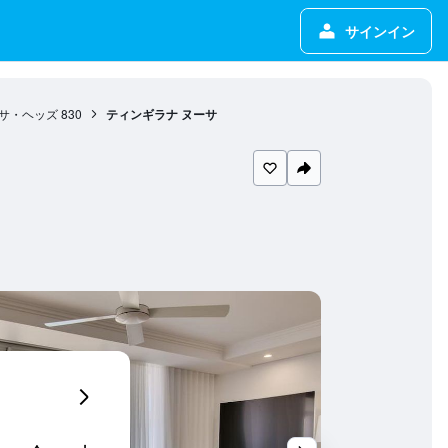
サインイン
サ・ヘッズ
830
ティンギラナ ヌーサ