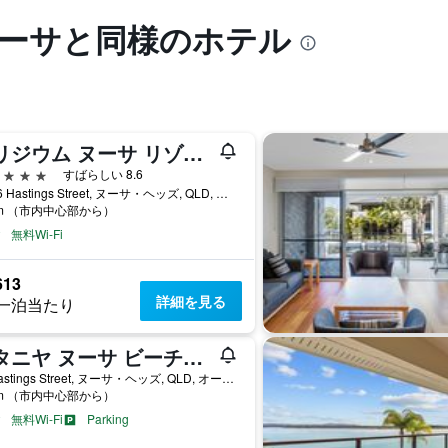
ヌーサと同様のホテル
エリジウム ヌーサ リゾート - Mギャラリー コレクション
星
すばらしい 8.6
14-16 Hastings Street, ヌーサ・ヘッズ, QLD, オーストラリア
km （市内中心部から）
無料Wi-Fi
613
詳細を見る
一泊当たり
ネタニヤ ヌーサ ビーチフロント リゾート
71 Hastings Street, ヌーサ・ヘッズ, QLD, オーストラリア
km （市内中心部から）
無料Wi-Fi
Parking