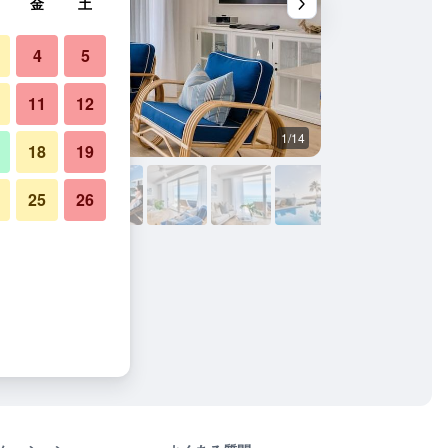
金
土
4
5
11
12
1/14
バルコニー
18
19
25
26