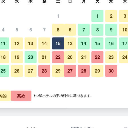
火
水
木
金
土
日
月
火
水
木
1
1
2
3
泊料金の最安値
4
5
6
7
8
6
7
8
9
10
リビングルーム
あたり合計
11
12
13
14
15
13
14
15
16
17
1,860
プランを見る
18
19
20
21
22
20
21
22
23
24
25
26
27
28
29
27
28
29
30
0,450
プランを見る
ティンギラナ ヌーサの写真
31,259
プランを見る
均的
高め
3つ星ホテルの平均料金に基づきます。
オファー